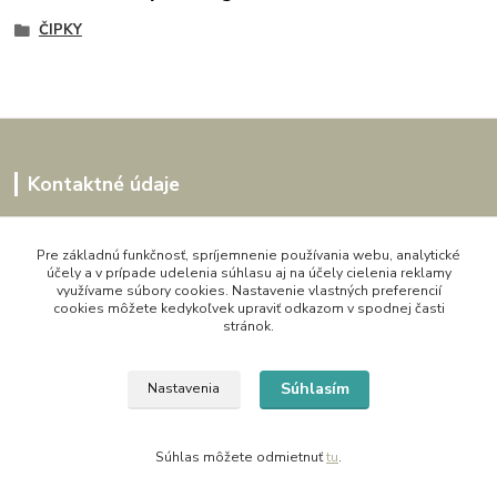
ČIPKY
Kontaktné údaje
Kornélia
0907864188
Pre základnú funkčnosť, spríjemnenie používania webu, analytické
účely a v prípade udelenia súhlasu aj na účely cielenia reklamy
pon. - pia. 9,00 do 16,00h
využívame súbory cookies. Nastavenie vlastných preferencií
cookies môžete kedykoľvek upraviť odkazom v spodnej časti
artwood.nelly@gmail.com
stránok.
Súhlasím
Nastavenia
Súhlas môžete odmietnuť
tu
.
Vytvorené na
Eshop-rychlo.sk