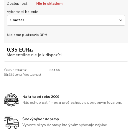
Dostupnosť
Nie je skladom
Vyberte si balenie
Nie sme platcovia DPH
0,35 EUR
/
ks
Momentálne nie je k dispozícii
Číslo produktu:
86166
Strážiť cenu / dostupnosť
Na trhu od roku 2009
Náš eshop patrí medzi prvé eshopy s podobným tovarom.
Široký výber dopravy
Vyberte si typ dopravy, ktorý vám vyhovuje najviac.