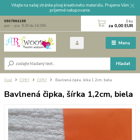
Vitajte na našej stránke plnej kreatívneho materiálu. Prajeme Vám
príjemné nakupovanie.
0
ks
0907864188
za
0,00 EUR
pon. - pia. 9,00 do 16,00h
Menu
Hľadať
Úvod
ČIPKY
ČIPKY
Bavlnená čipka, šírka 1,2cm, biela
Bavlnená čipka, šírka 1,2cm, biela