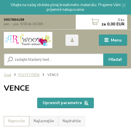
Vitajte na našej stránke plnej kreatívneho materiálu. Prajeme Vám
príjemné nakupovanie.
0
ks
0907864188
za
0,00 EUR
pon. - pia. 9,00 do 16,00h
Menu
Hľadať
Úvod
POLYSTYRÉN
VENCE
VENCE
Upresniť parametre
Najnovšie
Najlacnejšie
Najdrahšie