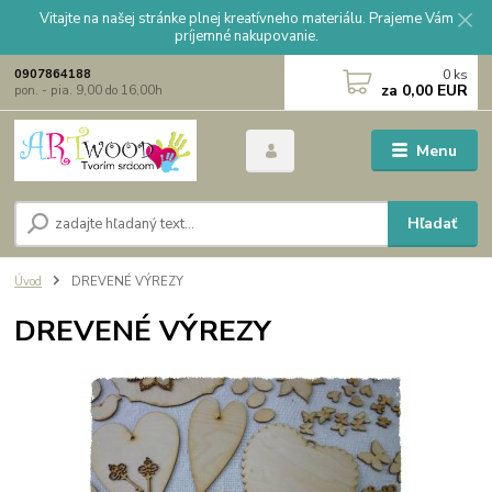
Vitajte na našej stránke plnej kreatívneho materiálu. Prajeme Vám
príjemné nakupovanie.
0
ks
0907864188
za
0,00 EUR
pon. - pia. 9,00 do 16,00h
Menu
Hľadať
Úvod
DREVENÉ VÝREZY
DREVENÉ VÝREZY