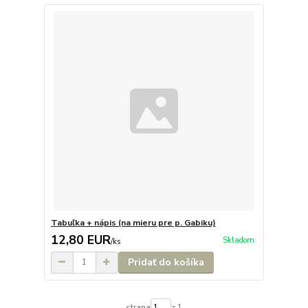
Tabuľka + nápis (na mieru pre p. Gabiku)
12,80 EUR
Skladom
/
ks
Pridať do košíka
strana
z 1