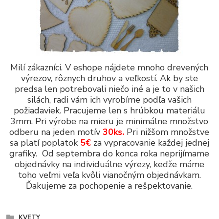
Milí zákazníci. V eshope nájdete mnoho drevených
výrezov, rôznych druhov a veľkostí. Ak by ste
predsa len potrebovali niečo iné a je to v našich
silách, radi vám ich vyrobíme podľa vašich
požiadaviek. Pracujeme len s hrúbkou materiálu
3mm. Pri výrobe na mieru je minimálne množstvo
odberu na jeden motív
30ks.
Pri nižšom množstve
sa platí poplatok
5€
za vypracovanie každej jednej
grafiky. Od septembra do konca roka neprijímame
objednávky na individuálne výrezy, keďže máme
toho veľmi veľa kvôli vianočným objednávkam.
Ďakujeme za pochopenie a rešpektovanie.
KVETY