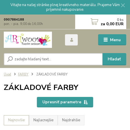
Vitajte na našej stránke plnej kreatívneho materiálu. Prajeme Vám
príjemné nakupovanie.
0
ks
0907864188
za
0,00 EUR
pon. - pia. 9,00 do 16,00h
Menu
Hľadať
Úvod
FARBY
ZÁKLADOVÉ FARBY
ZÁKLADOVÉ FARBY
Upresniť parametre
Najnovšie
Najlacnejšie
Najdrahšie