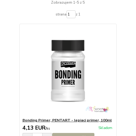
Zobrazujem 1-5 z 5
strana
z 1
Bonding Primer, PENTART - lepiaci primer, 100ml
4,13 EUR
Skladom
/
ks