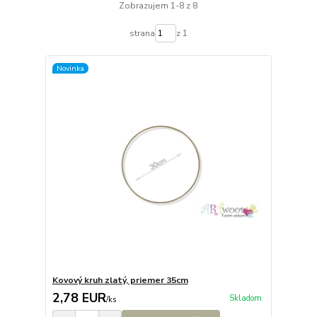
Zobrazujem 1-8 z 8
strana
z 1
Novinka
Kovový kruh zlatý, priemer 35cm
2,78 EUR
Skladom
/
ks