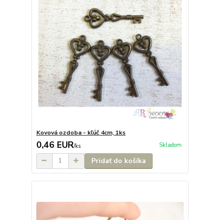
Kovová ozdoba - kľúč 4cm, 1ks
0,46 EUR
Skladom
/
ks
Pridať do košíka