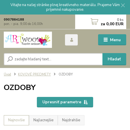
Vitajte na našej stránke plnej kreatívneho materiálu. Prajeme Vám
príjemné nakupovanie.
0
ks
0907864188
za
0,00 EUR
pon. - pia. 9,00 do 16,00h
Menu
Hľadať
Úvod
KOVOVÉ PREDMETY
OZDOBY
OZDOBY
Upresniť parametre
Najnovšie
Najlacnejšie
Najdrahšie