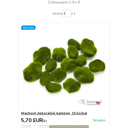
Zobrazujem 1-9 z 9
strana
z 1
Novinka
Machové dekoračné kamene, 15 ks/bal
5,70 EUR
Skladom
/
ks