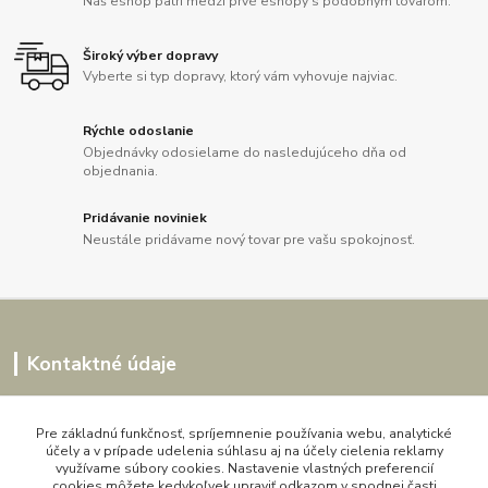
Náš eshop patrí medzi prvé eshopy s podobným tovarom.
Široký výber dopravy
Vyberte si typ dopravy, ktorý vám vyhovuje najviac.
Rýchle odoslanie
Objednávky odosielame do nasledujúceho dňa od
objednania.
Pridávanie noviniek
Neustále pridávame nový tovar pre vašu spokojnosť.
Kontaktné údaje
Kornélia
0907864188
Pre základnú funkčnosť, spríjemnenie používania webu, analytické
účely a v prípade udelenia súhlasu aj na účely cielenia reklamy
pon. - pia. 9,00 do 16,00h
využívame súbory cookies. Nastavenie vlastných preferencií
cookies môžete kedykoľvek upraviť odkazom v spodnej časti