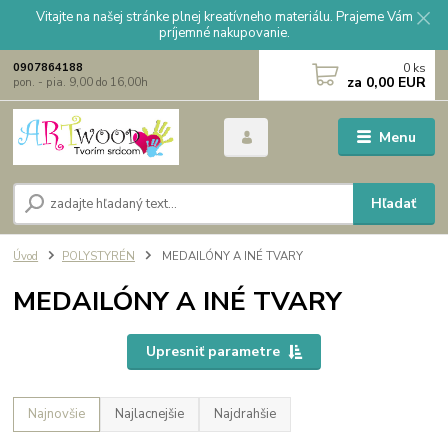
Vitajte na našej stránke plnej kreatívneho materiálu. Prajeme Vám
príjemné nakupovanie.
0
ks
0907864188
za
0,00 EUR
pon. - pia. 9,00 do 16,00h
Menu
Hľadať
Úvod
POLYSTYRÉN
MEDAILÓNY A INÉ TVARY
MEDAILÓNY A INÉ TVARY
Upresniť parametre
Najnovšie
Najlacnejšie
Najdrahšie