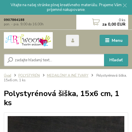
Vitajte na našej stránke plnej kreatívneho materiálu. Prajeme Vám
príjemné nakupovanie.
0
ks
0907864188
za
0,00 EUR
pon. - pia. 9,00 do 16,00h
Menu
Hľadať
Úvod
POLYSTYRÉN
MEDAILÓNY A INÉ TVARY
Polystyrénová šiška,
15x6 cm, 1 ks
Polystyrénová šiška, 15x6 cm, 1
ks