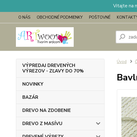
Vitajte na 
O NÁS
OBCHODNÉ PODMIENKY
POŠTOVNÉ
KONTAKT
Úvod
Č
VÝPREDAJ DREVENÝCH
VÝREZOV - ZĽAVY DO 70%
Bavl
NOVINKY
BAZÁR
DREVO NA ZDOBENIE
DREVO Z MASÍVU
DREVENÉ VÝREZY