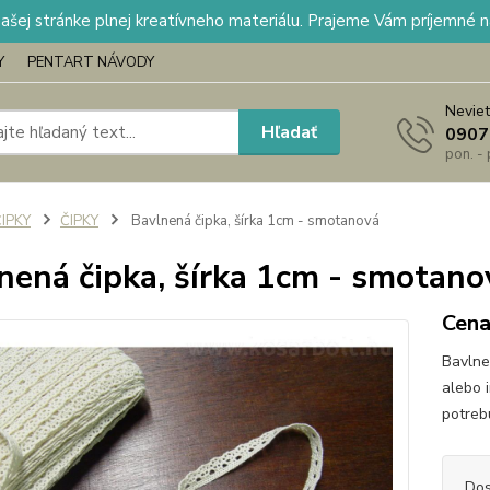
našej stránke plnej kreatívneho materiálu. Prajeme Vám príjemné 
Y
PENTART NÁVODY
Neviet
Hľadať
0907
pon. -
IPKY
ČIPKY
Bavlnená čipka, šírka 1cm - smotanová
nená čipka, šírka 1cm - smotano
Cena
Bavlne
alebo 
potreb
Dos