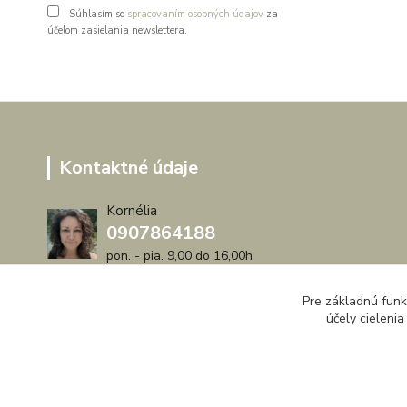
Súhlasím so
spracovaním osobných údajov
za
účelom zasielania newslettera.
Kontaktné údaje
Kornélia
0907864188
pon. - pia. 9,00 do 16,00h
artwood.nelly@gmail.com
Pre základnú funk
účely cieleni