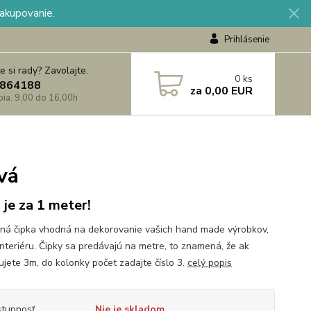
nakupovanie.
Prihlásenie
e si rady? Zavolajte.
0
ks
864188
za
0,00 EUR
 pia. 9,00 do 16,00h
vá
 je za 1 meter!
ná čipka vhodná na dekorovanie vašich hand made výrobkov,
interiéru. Čipky sa predávajú na metre, to znamená, že ak
ujete 3m, do kolonky počet zadajte číslo 3.
celý popis
tupnosť
Nie je skladom