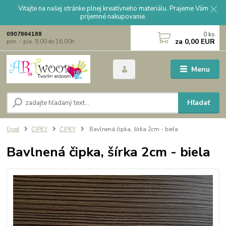
Vitajte na našej stránke plnej kreatívneho materiálu. Prajeme Vám
príjemné nakupovanie.
0
ks
0907864188
za
0,00 EUR
pon. - pia. 9,00 do 16,00h
Menu
Hľadať
Úvod
ČIPKY
ČIPKY
Bavlnená čipka, šírka 2cm - biela
Bavlnená čipka, šírka 2cm - biela