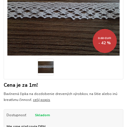
0,60 EUR
- 42 %
Cena je za 1m!
Bavlnená čipka na dozdobenie drevených výrobkov, na šitie alebo inú
kreatívnu činnosť.
celý popis
Dostupnosť
Skladom
Nie sme platcovia DPH