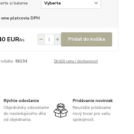
erte si balenie
 sme platcovia DPH
40 EUR
Pridať do košíka
/
ks
roduktu:
86194
Strážiť cenu / dostupnosť
Rýchle odoslanie
Pridávanie noviniek
Objednávky odosielame
Neustále pridávame
do nasledujúceho dňa
nový tovar pre vašu
od objednania.
spokojnosť.