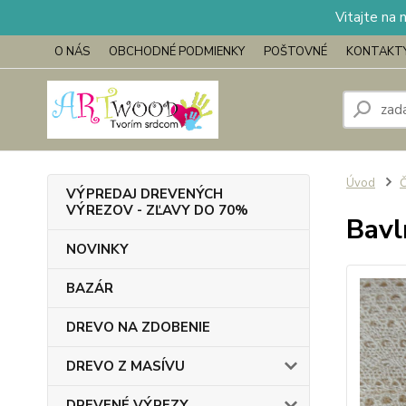
Vitajte na 
O NÁS
OBCHODNÉ PODMIENKY
POŠTOVNÉ
KONTAKT
Úvod
Č
VÝPREDAJ DREVENÝCH
VÝREZOV - ZĽAVY DO 70%
Bavl
NOVINKY
BAZÁR
DREVO NA ZDOBENIE
DREVO Z MASÍVU
DREVENÉ VÝREZY