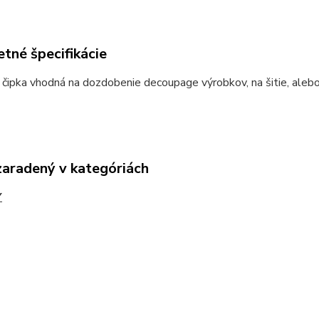
tné špecifikácie
čipka vhodná na dozdobenie decoupage výrobkov, na šitie, alebo
zaradený v kategóriách
Y