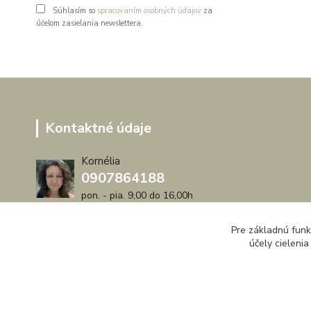
Súhlasím so
spracovaním osobných údajov
za
účelom zasielania newslettera.
Kontaktné údaje
Kornélia
0907864188
pon. - pia. 9,00 do 16,00h
artwood.nelly@gmail.com
Pre základnú funk
účely cieleni