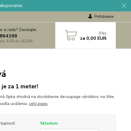
nakupovanie.
Prihlásenie
e si rady? Zavolajte.
0
ks
864188
za
0,00 EUR
 pia. 9,00 do 16,00h
vá
 je za 1 meter!
ná čipka vhodná na dozdobenie decoupage výrobkov, na šitie,
podľa uváženia.
celý popis
tupnosť
Skladom