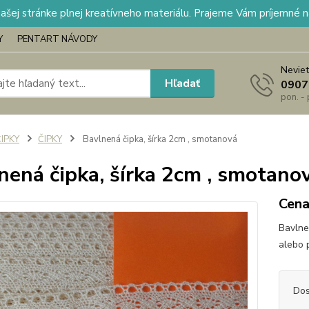
našej stránke plnej kreatívneho materiálu. Prajeme Vám príjemné 
Y
PENTART NÁVODY
Neviet
Hľadať
0907
pon. -
IPKY
ČIPKY
Bavlnená čipka, šírka 2cm , smotanová
nená čipka, šírka 2cm , smotano
Cena
Bavlne
alebo 
Dos