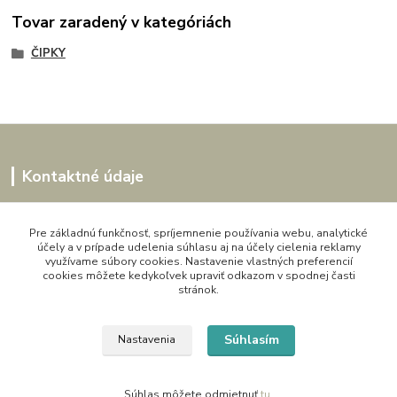
Tovar zaradený v kategóriách
ČIPKY
Kontaktné údaje
Kornélia
0907864188
Pre základnú funkčnosť, spríjemnenie používania webu, analytické
účely a v prípade udelenia súhlasu aj na účely cielenia reklamy
pon. - pia. 9,00 do 16,00h
využívame súbory cookies. Nastavenie vlastných preferencií
cookies môžete kedykoľvek upraviť odkazom v spodnej časti
artwood.nelly@gmail.com
stránok.
Súhlasím
Nastavenia
Súhlas môžete odmietnuť
tu
.