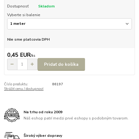
Dostupnosť
Skladom
Vyberte si balenie
Nie sme platcovia DPH
0,45 EUR
/
ks
Pridať do košíka
Číslo produktu:
86197
Strážiť cenu / dostupnosť
Na trhu od roku 2009
Náš eshop patrí medzi prvé eshopy s podobným tovarom.
Široký výber dopravy