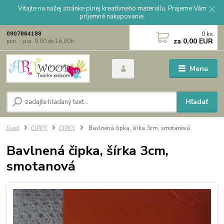
Vitajte na našej stránke plnej kreatívneho materiálu. Prajeme Vám
príjemné nakupovanie.
0
ks
0907864188
za
0,00 EUR
pon. - pia. 9,00 do 16,00h
Menu
Hľadať
Úvod
ČIPKY
ČIPKY
Bavlnená čipka, šírka 3cm, smotanová
Bavlnená čipka, šírka 3cm,
smotanová