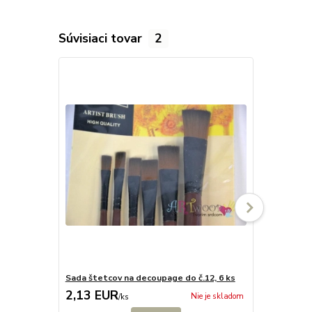
Súvisiaci tovar
2
Sada štetcov na decoupage do č.12, 6 ks
Penové štet
2,13 EUR
2,13 EU
Nie je skladom
/
ks