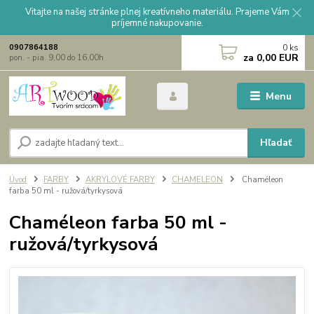
Vitajte na našej stránke plnej kreatívneho materiálu. Prajeme Vám
príjemné nakupovanie.
0
ks
0907864188
za
0,00 EUR
pon. - pia. 9,00 do 16,00h
Menu
Hľadať
Úvod
FARBY
AKRYLOVÉ FARBY
CHAMELEON
Chaméleon
farba 50 ml - ružová/tyrkysová
Chaméleon farba 50 ml -
ružová/tyrkysová