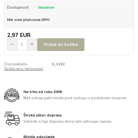
Dostupnosť
Skladom
Nie sme platcovia DPH
2,97 EUR
Pridať do košíka
Číslo produktu:
S_1192
Strážiť cenu / dostupnosť
Na trhu od roku 2009
Náš eshop patrí medzi prvé eshopy s podobným tovarom.
Široký výber dopravy
Vyberte si typ dopravy, ktorý vám vyhovuje najviac.
Rýchle odoslanie