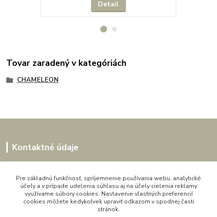
Detail
Tovar zaradený v kategóriách
CHAMELEON
Kontaktné údaje
Kornélia
0907864188
Pre základnú funkčnosť, spríjemnenie používania webu, analytické
účely a v prípade udelenia súhlasu aj na účely cielenia reklamy
pon. - pia. 9,00 do 16,00h
využívame súbory cookies. Nastavenie vlastných preferencií
cookies môžete kedykoľvek upraviť odkazom v spodnej časti
artwood.nelly@gmail.com
stránok.