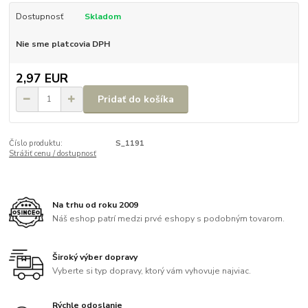
Dostupnosť
Skladom
Nie sme platcovia DPH
2,97 EUR
Pridať do košíka
Číslo produktu:
S_1191
Strážiť cenu / dostupnosť
Na trhu od roku 2009
Náš eshop patrí medzi prvé eshopy s podobným tovarom.
Široký výber dopravy
Vyberte si typ dopravy, ktorý vám vyhovuje najviac.
Rýchle odoslanie