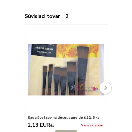
Súvisiaci tovar
2
Sada štetcov na decoupage do č.12, 6 ks
Penové štet
2,13 EUR
2,13 EU
Nie je skladom
/
ks