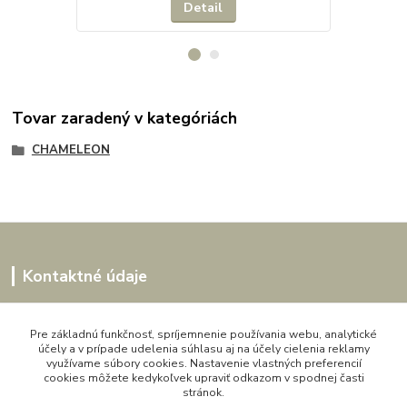
Detail
Tovar zaradený v kategóriách
CHAMELEON
Kontaktné údaje
Kornélia
0907864188
Pre základnú funkčnosť, spríjemnenie používania webu, analytické
účely a v prípade udelenia súhlasu aj na účely cielenia reklamy
pon. - pia. 9,00 do 16,00h
využívame súbory cookies. Nastavenie vlastných preferencií
cookies môžete kedykoľvek upraviť odkazom v spodnej časti
artwood.nelly@gmail.com
stránok.