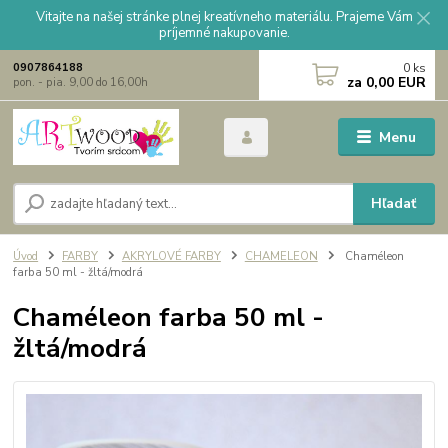
Vitajte na našej stránke plnej kreatívneho materiálu. Prajeme Vám
príjemné nakupovanie.
0
ks
0907864188
za
0,00 EUR
pon. - pia. 9,00 do 16,00h
Menu
Hľadať
Úvod
FARBY
AKRYLOVÉ FARBY
CHAMELEON
Chaméleon
farba 50 ml - žltá/modrá
Chaméleon farba 50 ml -
žltá/modrá