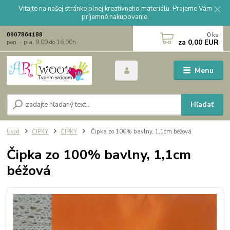
Vitajte na našej stránke plnej kreatívneho materiálu. Prajeme Vám
príjemné nakupovanie.
0
ks
0907864188
za
0,00 EUR
pon. - pia. 9,00 do 16,00h
Menu
Hľadať
Úvod
ČIPKY
ČIPKY
Čipka zo 100% bavlny, 1,1cm béžová
Čipka zo 100% bavlny, 1,1cm
béžová