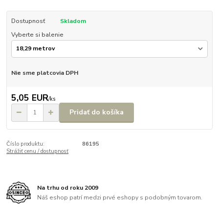
Dostupnosť
Skladom
Vyberte si balenie
Nie sme platcovia DPH
5,05 EUR
/
ks
Pridať do košíka
Číslo produktu:
86195
Strážiť cenu / dostupnosť
Na trhu od roku 2009
Náš eshop patrí medzi prvé eshopy s podobným tovarom.