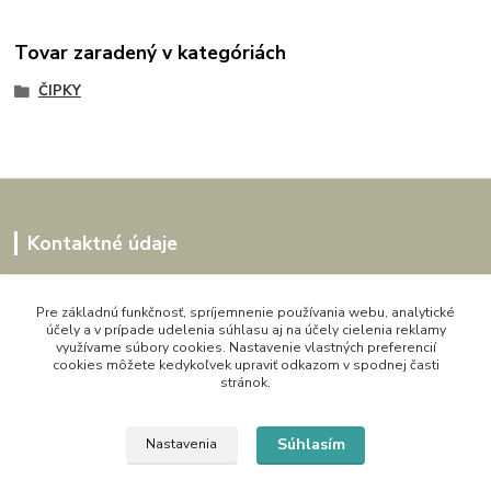
Tovar zaradený v kategóriách
ČIPKY
Kontaktné údaje
Kornélia
0907864188
Pre základnú funkčnosť, spríjemnenie používania webu, analytické
účely a v prípade udelenia súhlasu aj na účely cielenia reklamy
pon. - pia. 9,00 do 16,00h
využívame súbory cookies. Nastavenie vlastných preferencií
cookies môžete kedykoľvek upraviť odkazom v spodnej časti
artwood.nelly@gmail.com
stránok.
Súhlasím
Nastavenia