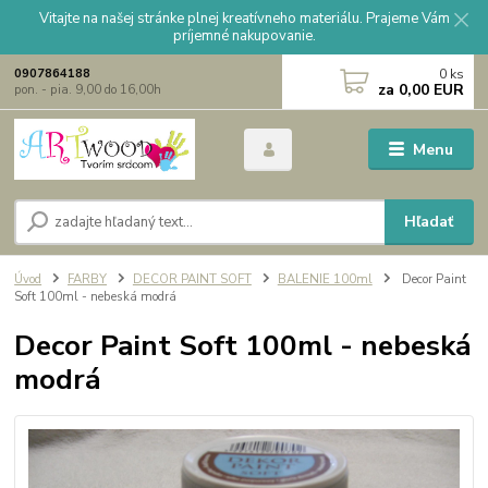
Vitajte na našej stránke plnej kreatívneho materiálu. Prajeme Vám
príjemné nakupovanie.
0
ks
0907864188
za
0,00 EUR
pon. - pia. 9,00 do 16,00h
Menu
Hľadať
Úvod
FARBY
DECOR PAINT SOFT
BALENIE 100ml
Decor Paint
Soft 100ml - nebeská modrá
Decor Paint Soft 100ml - nebeská
modrá