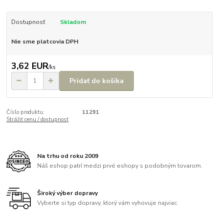
Dostupnosť
Skladom
Nie sme platcovia DPH
3,62 EUR
/
ks
Pridať do košíka
Číslo produktu:
11291
Strážiť cenu / dostupnosť
Na trhu od roku 2009
Náš eshop patrí medzi prvé eshopy s podobným tovarom.
Široký výber dopravy
Vyberte si typ dopravy, ktorý vám vyhovuje najviac.