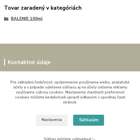
Tovar zaradený v kategóriách
BALENIE 100ml
Kontaktné údaje
Kornélia
0907864188
Pre základnú funkčnosť, spríjemnenie používania webu, analytické
účely a v prípade udelenia súhlasu aj na účely cielenia reklamy
pon. - pia. 9,00 do 16,00h
využívame súbory cookies. Nastavenie vlastných preferencií
cookies môžete kedykoľvek upraviť odkazom v spodnej časti
artwood.nelly@gmail.com
stránok.
Súhlasím
Nastavenia
Súhlas môžete odmietnuť
tu
.