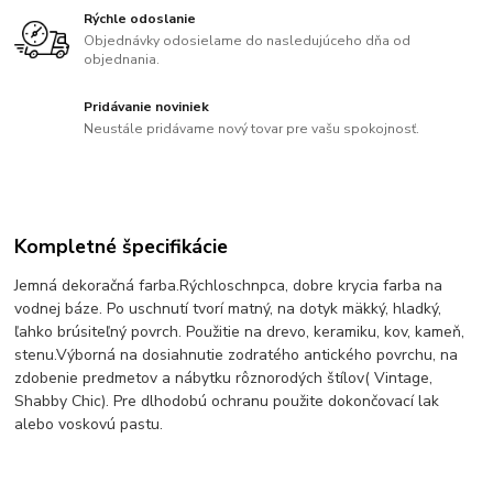
Rýchle odoslanie
Objednávky odosielame do nasledujúceho dňa od
objednania.
Pridávanie noviniek
Neustále pridávame nový tovar pre vašu spokojnosť.
Kompletné špecifikácie
Jemná dekoračná farba.Rýchloschnpca, dobre krycia farba na
vodnej báze. Po uschnutí tvorí matný, na dotyk mäkký, hladký,
ľahko brúsiteľný povrch. Použitie na drevo, keramiku, kov, kameň,
stenu.Výborná na dosiahnutie zodratého antického povrchu, na
zdobenie predmetov a nábytku rôznorodých štílov( Vintage,
Shabby Chic). Pre dlhodobú ochranu použite dokončovací lak
alebo voskovú pastu.