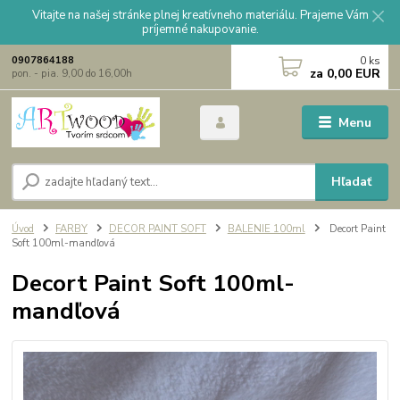
Vitajte na našej stránke plnej kreatívneho materiálu. Prajeme Vám
príjemné nakupovanie.
0
ks
0907864188
za
0,00 EUR
pon. - pia. 9,00 do 16,00h
Menu
Hľadať
Úvod
FARBY
DECOR PAINT SOFT
BALENIE 100ml
Decort Paint
Soft 100ml-mandľová
Decort Paint Soft 100ml-
mandľová