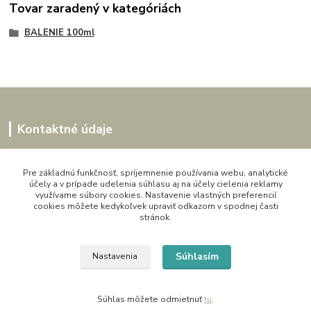
Tovar zaradený v kategóriách
BALENIE 100ml
Kontaktné údaje
Kornélia
0907864188
Pre základnú funkčnosť, spríjemnenie používania webu, analytické
účely a v prípade udelenia súhlasu aj na účely cielenia reklamy
pon. - pia. 9,00 do 16,00h
využívame súbory cookies. Nastavenie vlastných preferencií
cookies môžete kedykoľvek upraviť odkazom v spodnej časti
artwood.nelly@gmail.com
stránok.
Súhlasím
Nastavenia
Súhlas môžete odmietnuť
tu
.
Vytvorené na
Eshop-rychlo.sk