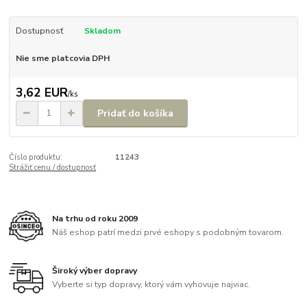
Dostupnosť
Skladom
Nie sme platcovia DPH
3,62 EUR
/
ks
Pridať do košíka
Číslo produktu:
11243
Strážiť cenu / dostupnosť
Na trhu od roku 2009
Náš eshop patrí medzi prvé eshopy s podobným tovarom.
Široký výber dopravy
Vyberte si typ dopravy, ktorý vám vyhovuje najviac.