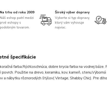
Na trhu od roku 2009
Široký výber dopravy
Náš eshop patrí medzi
Vyberte si typ dopravy,
prvé eshopy s
ktorý vám vyhovuje
podobným tovarom.
najviac.
tné špecifikácie
oračná farba.Rýchloschnúca, dobre krycia farba na vodnej báze. P
ý povrch. Použitie na drevo, keramiku, kov, kameň, stenu.Výborn
 a nábytku rôznorodých štýlov( Vintage, Shabby Chic). Pre dlh