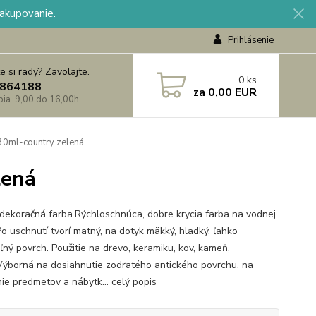
nakupovanie.
Prihlásenie
e si rady? Zavolajte.
0
ks
864188
za
0,00 EUR
 pia. 9,00 do 16,00h
230ml-country zelená
lená
dekoračná farba.Rýchloschnúca, dobre krycia farba na vodnej
Po uschnutí tvorí matný, na dotyk mäkký, hladký, ľahko
ľný povrch. Použitie na drevo, keramiku, kov, kameň,
Výborná na dosiahnutie zodratého antického povrchu, na
ie predmetov a nábytk...
celý popis