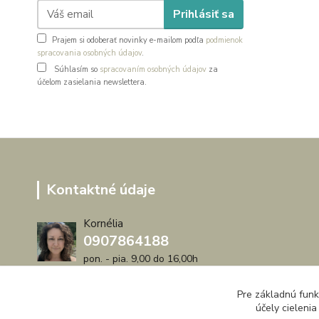
Prihlásiť sa
Prajem si odoberať novinky e-mailom podľa
podmienok
spracovania osobných údajov
.
Súhlasím so
spracovaním osobných údajov
za
účelom zasielania newslettera.
Kontaktné údaje
Kornélia
0907864188
pon. - pia. 9,00 do 16,00h
artwood.nelly@gmail.com
Pre základnú funk
účely cieleni