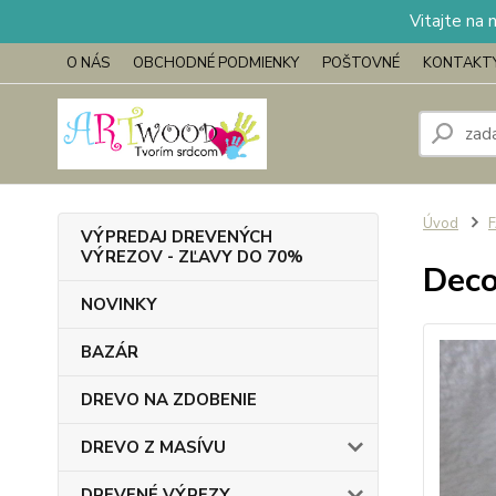
Vitajte na 
O NÁS
OBCHODNÉ PODMIENKY
POŠTOVNÉ
KONTAKT
Úvod
VÝPREDAJ DREVENÝCH
VÝREZOV - ZĽAVY DO 70%
Deco
NOVINKY
BAZÁR
DREVO NA ZDOBENIE
DREVO Z MASÍVU
DREVENÉ VÝREZY