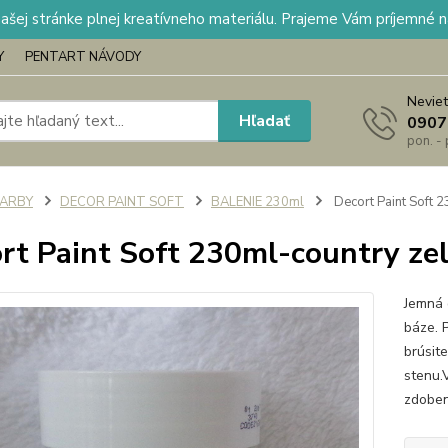
našej stránke plnej kreatívneho materiálu. Prajeme Vám príjemné 
Y
PENTART NÁVODY
Neviet
Hľadať
0907
pon. -
FARBY
DECOR PAINT SOFT
BALENIE 230ml
Decort Paint Soft 
rt Paint Soft 230ml-country ze
Jemná 
báze. 
brúsite
stenu.
zdoben