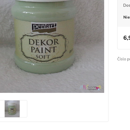
Dos
Nie
6,
Číslo p