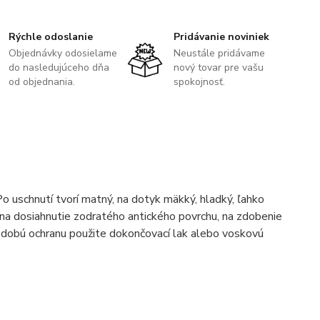
Rýchle odoslanie
Pridávanie noviniek
Objednávky odosielame
Neustále pridávame
do nasledujúceho dňa
nový tovar pre vašu
od objednania.
spokojnosť.
o uschnutí tvorí matný, na dotyk mäkký, hladký, ľahko
á na dosiahnutie zodratého antického povrchu, na zdobenie
odobú ochranu použite dokončovací lak alebo voskovú