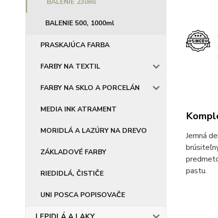
BALENIE 230ml
BALENIE 500, 1000ml
PRASKAJÚCA FARBA
FARBY NA TEXTIL
FARBY NA SKLO A PORCELÁN
MEDIA INK ATRAMENT
Komple
MORIDLÁ A LAZÚRY NA DREVO
Jemná dek
brúsiteľn
ZÁKLADOVÉ FARBY
predmetov
pastu.
RIEDIDLÁ, ČISTIČE
UNI POSCA POPISOVAČE
LEPIDLÁ A LAKY