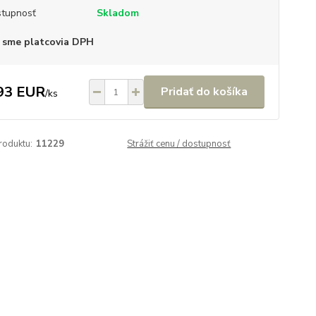
tupnosť
Skladom
 sme platcovia DPH
93 EUR
Pridať do košíka
/
ks
roduktu:
11229
Strážiť cenu / dostupnosť