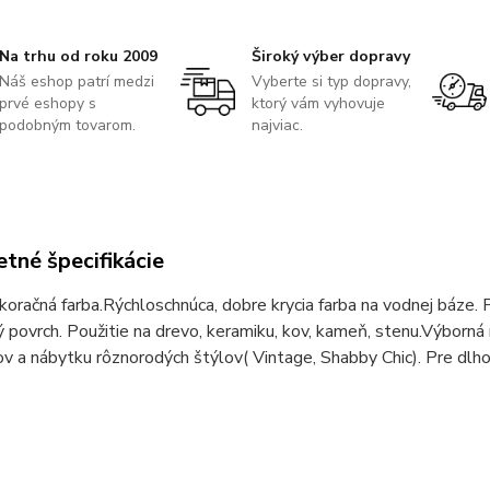
Na trhu od roku 2009
Široký výber dopravy
Náš eshop patrí medzi
Vyberte si typ dopravy,
prvé eshopy s
ktorý vám vyhovuje
podobným tovarom.
najviac.
tné špecifikácie
oračná farba.Rýchloschnúca, dobre krycia farba na vodnej báze. P
ý povrch. Použitie na drevo, keramiku, kov, kameň, stenu.Výborn
 a nábytku rôznorodých štýlov( Vintage, Shabby Chic). Pre dlh