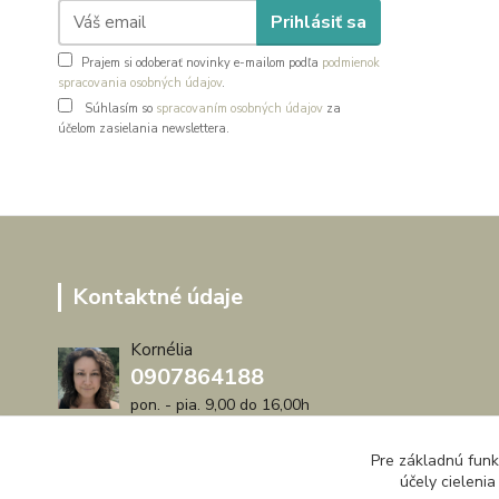
Prihlásiť sa
Prajem si odoberať novinky e-mailom podľa
podmienok
spracovania osobných údajov
.
Súhlasím so
spracovaním osobných údajov
za
účelom zasielania newslettera.
Kontaktné údaje
Kornélia
0907864188
pon. - pia. 9,00 do 16,00h
artwood.nelly@gmail.com
Pre základnú funk
účely cieleni