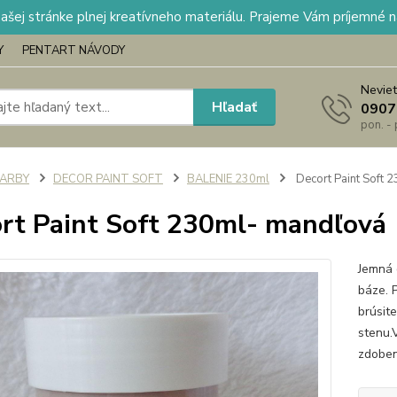
našej stránke plnej kreatívneho materiálu. Prajeme Vám príjemné 
Y
PENTART NÁVODY
Neviet
Hľadať
0907
pon. -
FARBY
DECOR PAINT SOFT
BALENIE 230ml
Decort Paint Soft 
rt Paint Soft 230ml- mandľová
Jemná 
báze. 
brúsite
stenu.
zdoben