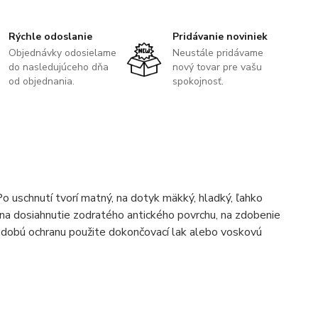
Rýchle odoslanie
Pridávanie noviniek
Objednávky odosielame
Neustále pridávame
do nasledujúceho dňa
nový tovar pre vašu
od objednania.
spokojnosť.
o uschnutí tvorí matný, na dotyk mäkký, hladký, ľahko
á na dosiahnutie zodratého antického povrchu, na zdobenie
odobú ochranu použite dokončovací lak alebo voskovú