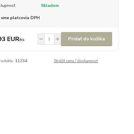
tupnosť
Skladom
 sme platcovia DPH
93 EUR
Pridať do košíka
/
ks
roduktu:
11234
Strážiť cenu / dostupnosť