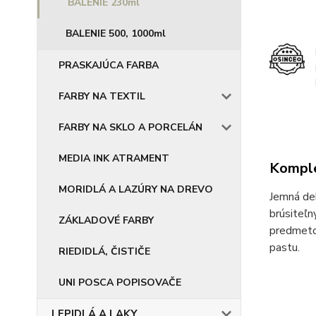
BALENIE 230ml
BALENIE 500, 1000ml
PRASKAJÚCA FARBA
FARBY NA TEXTIL
FARBY NA SKLO A PORCELÁN
MEDIA INK ATRAMENT
Komple
MORIDLÁ A LAZÚRY NA DREVO
Jemná dek
brúsiteľn
ZÁKLADOVÉ FARBY
predmetov
pastu.
RIEDIDLÁ, ČISTIČE
UNI POSCA POPISOVAČE
LEPIDLÁ A LAKY