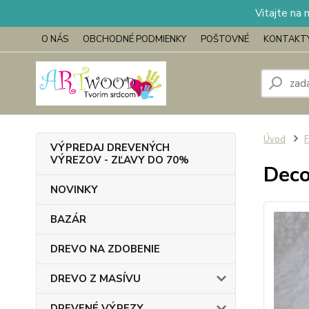
Vitajte na 
O NÁS
OBCHODNÉ PODMIENKY
POŠTOVNÉ
KONTAKT
Úvod
VÝPREDAJ DREVENÝCH
VÝREZOV - ZĽAVY DO 70%
Deco
NOVINKY
BAZÁR
DREVO NA ZDOBENIE
DREVO Z MASÍVU
DREVENÉ VÝREZY