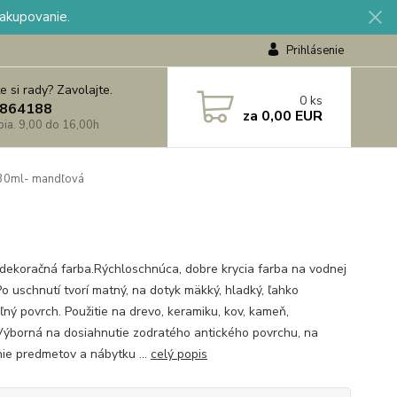
nakupovanie.
Prihlásenie
e si rady? Zavolajte.
0
ks
864188
za
0,00 EUR
 pia. 9,00 do 16,00h
230ml- mandľová
dekoračná farba.Rýchloschnúca, dobre krycia farba na vodnej
Po uschnutí tvorí matný, na dotyk mäkký, hladký, ľahko
ľný povrch. Použitie na drevo, keramiku, kov, kameň,
Výborná na dosiahnutie zodratého antického povrchu, na
ie predmetov a nábytku ...
celý popis