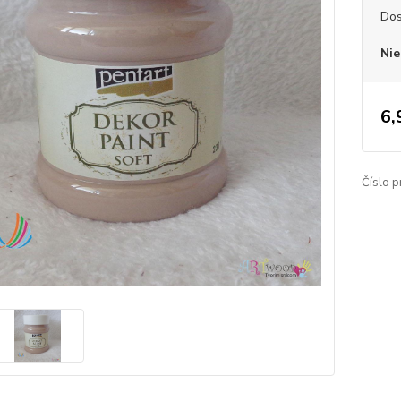
Dos
Nie
6,
Číslo p