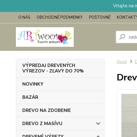
Vitajte na 
O NÁS
OBCHODNÉ PODMIENKY
POŠTOVNÉ
KONTAKT
Úvod
VÝPREDAJ DREVENÝCH
VÝREZOV - ZĽAVY DO 70%
Drev
NOVINKY
BAZÁR
DREVO NA ZDOBENIE
DREVO Z MASÍVU
DREVENÉ VÝREZY