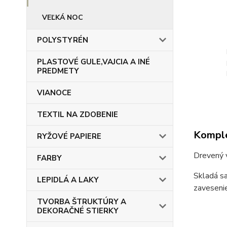
VEĽKÁ NOC
POLYSTYRÉN
PLASTOVÉ GULE,VAJCIA A INÉ
PREDMETY
VIANOCE
TEXTIL NA ZDOBENIE
Komple
RYŽOVÉ PAPIERE
Drevený 
FARBY
Skladá sa
LEPIDLÁ A LAKY
zavesenie
TVORBA ŠTRUKTÚRY A
DEKORAČNÉ STIERKY