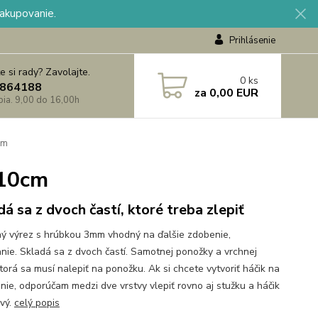
nakupovanie.
Prihlásenie
e si rady? Zavolajte.
0
ks
864188
za
0,00 EUR
 pia. 9,00 do 16,00h
cm
 10cm
dá sa z dvoch častí, ktoré treba zlepiť
ý výrez s hrúbkou 3mm vhodný na ďalšie zdobenie,
nie. Skladá sa z dvoch častí. Samotnej ponožky a vrchnej
ktorá sa musí nalepiť na ponožku. Ak si chcete vytvoriť háčik na
nie, odporúčam medzi dve vrstvy vlepiť rovno aj stužku a háčik
ový.
celý popis