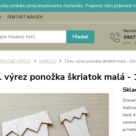
našej stránke plnej kreatívneho materiálu. Prajeme Vám príjemné 
Y
PENTART NÁVODY
Neviet
Hľadať
0907
pon. -
DREVENÉ VÝREZY
VIANOCE
Drev. výrez ponožka škriatok malá - 10
. výrez ponožka škriatok malá -
Skla
Dreven
maľova
časti, 
zavese
je hot