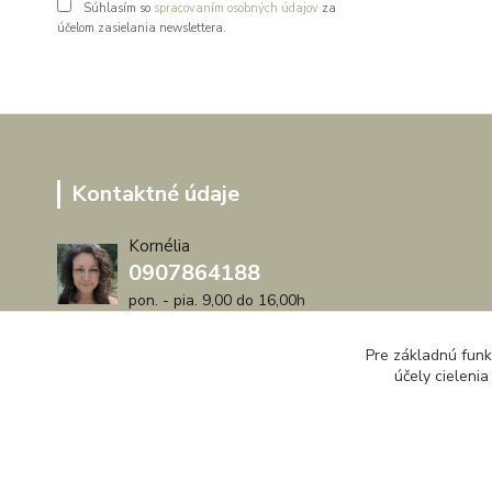
Súhlasím so
spracovaním osobných údajov
za
účelom zasielania newslettera.
Kontaktné údaje
Kornélia
0907864188
pon. - pia. 9,00 do 16,00h
artwood.nelly@gmail.com
Pre základnú funk
účely cieleni