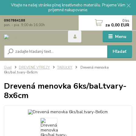
Vitajte na našej stránke plnej kreatívneho materiálu. Prajeme Vám
príjemné nakupovanie.
0
ks
0907864188
za
0,00 EUR
pon. - pia. 9,00 do 16,00h
Menu
Hľadať
Úvod
DREVENÉ VÝREZY
TABUĽKY
Drevená menovka
6ks/bal.tvary-8x6cm
Drevená menovka 6ks/bal.tvary-
8x6cm