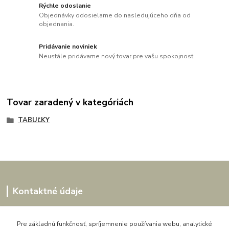
Rýchle odoslanie
Objednávky odosielame do nasledujúceho dňa od
objednania.
Pridávanie noviniek
Neustále pridávame nový tovar pre vašu spokojnosť.
Tovar zaradený v kategóriách
TABUĽKY
Kontaktné údaje
Kornélia
0907864188
Pre základnú funkčnosť, spríjemnenie používania webu, analytické