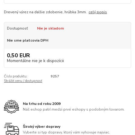
Drevený výrez na ďalšie zdobenie, hrúbka 3mm.
celý popis
Dostupnosť
Nie je skladom
Nie sme platcovia DPH
0,50 EUR
Momentálne nie je k dispozícii
Číslo produktu:
9257
Strážiť cenu / dostupnosť
Na trhu od roku 2009
Náš eshop patrí medzi prvé eshopy s podobným tovarom.
Široký výber dopravy
Vyberte si typ dopravy, ktorý vám vyhovuje najviac.