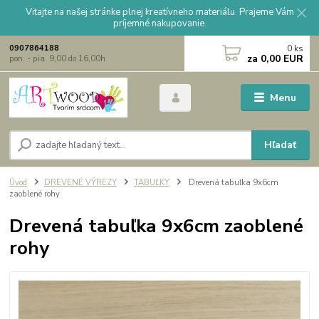
Vitajte na našej stránke plnej kreatívneho materiálu. Prajeme Vám
príjemné nakupovanie.
0
ks
0907864188
za
0,00 EUR
pon. - pia. 9,00 do 16,00h
Menu
Hľadať
Úvod
DREVENÉ VÝREZY
TABUĽKY
Drevená tabuľka 9x6cm
zaoblené rohy
Drevená tabuľka 9x6cm zaoblené
rohy