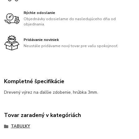
Rýchle odoslanie
Objednávky odosielame do nasledujúceho dňa od
objednania.
Pridávanie noviniek
Neustále pridávame nový tovar pre vašu spokojnosť.
Kompletné špecifikácie
Drevený výrez na ďalšie zdobenie, hrúbka 3mm.
Tovar zaradený v kategóriách
TABUĽKY