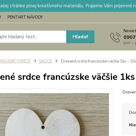
našej stránke plnej kreatívneho materiálu. Prajeme Vám príjemné 
Y
PENTART NÁVODY
Neviet
Hľadať
0907
pon. -
DREVENÉ VÝREZY
SRDCE
Drevené srdce francúzske väčšie 1ks - 1
ené srdce francúzske väčšie 1k
Dreven
Dos
Nie