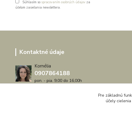
Súhlasím so
spracovaním osobných údajov
za
účelom zasielania newslettera.
Kontaktné údaje
Kornélia
0907864188
pon. - pia. 9,00 do 16,00h
artwood.nelly@gmail.com
Pre základnú funk
účely cieleni