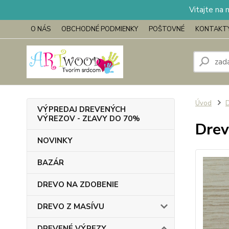
Vitajte na 
O NÁS
OBCHODNÉ PODMIENKY
POŠTOVNÉ
KONTAKT
Úvod
VÝPREDAJ DREVENÝCH
VÝREZOV - ZĽAVY DO 70%
Drev
NOVINKY
BAZÁR
DREVO NA ZDOBENIE
DREVO Z MASÍVU
DREVENÉ VÝREZY