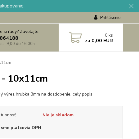
nakupovanie.
Prihlásenie
e si rady? Zavolajte.
0
ks
864188
za
0,00 EUR
 pia. 9,00 do 16,00h
0x11cm
s - 10x11cm
ý výrez hrubka 3mm na dozdobenie.
celý popis
tupnosť
Nie je skladom
 sme platcovia DPH