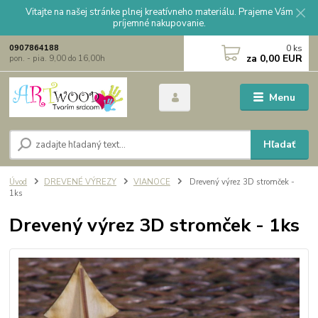
Vitajte na našej stránke plnej kreatívneho materiálu. Prajeme Vám
príjemné nakupovanie.
0
ks
0907864188
za
0,00 EUR
pon. - pia. 9,00 do 16,00h
Menu
Hľadať
Úvod
DREVENÉ VÝREZY
VIANOCE
Drevený výrez 3D stromček -
1ks
Drevený výrez 3D stromček - 1ks