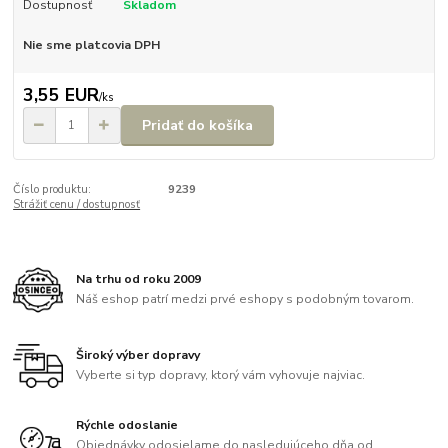
Dostupnosť
Skladom
Nie sme platcovia DPH
3,55 EUR
/
ks
Pridať do košíka
Číslo produktu:
9239
Strážiť cenu / dostupnosť
Na trhu od roku 2009
Náš eshop patrí medzi prvé eshopy s podobným tovarom.
Široký výber dopravy
Vyberte si typ dopravy, ktorý vám vyhovuje najviac.
Rýchle odoslanie
Objednávky odosielame do nasledujúceho dňa od