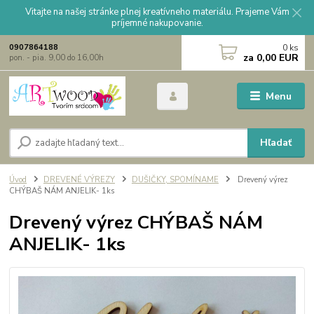
Vitajte na našej stránke plnej kreatívneho materiálu. Prajeme Vám
príjemné nakupovanie.
0
ks
0907864188
za
0,00 EUR
pon. - pia. 9,00 do 16,00h
Menu
Hľadať
Úvod
DREVENÉ VÝREZY
DUŠIČKY, SPOMÍNAME
Drevený výrez
CHÝBAŠ NÁM ANJELIK- 1ks
Drevený výrez CHÝBAŠ NÁM
ANJELIK- 1ks