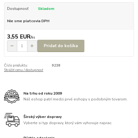
Dostupnosť
Skladom
Nie sme platcovia DPH
3,55 EUR
/
ks
Pridať do košíka
Číslo produktu:
9238
Strážiť cenu / dostupnosť
Na trhu od roku 2009
Náš eshop patrí medzi prvé eshopy s podobným tovarom.
Široký výber dopravy
Vyberte si typ dopravy, ktorý vám vyhovuje najviac.