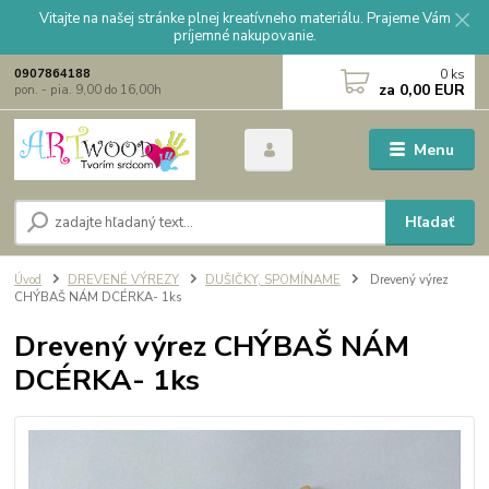
Vitajte na našej stránke plnej kreatívneho materiálu. Prajeme Vám
príjemné nakupovanie.
0
ks
0907864188
za
0,00 EUR
pon. - pia. 9,00 do 16,00h
Menu
Hľadať
Úvod
DREVENÉ VÝREZY
DUŠIČKY, SPOMÍNAME
Drevený výrez
CHÝBAŠ NÁM DCÉRKA- 1ks
Drevený výrez CHÝBAŠ NÁM
DCÉRKA- 1ks