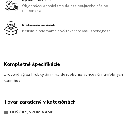
Rýchle odoslanie
Objednávky odosielame do nasledujúceho dňa od
objednania.
Pridávanie noviniek
Neustále pridávame nový tovar pre vašu spokojnosť.
Kompletné špecifikácie
Drevený výrez hrúbky 3mm na dozdobenie vencov či náhrobných
kameňov.
Tovar zaradený v kategóriách
DUŠIČKY, SPOMÍNAME