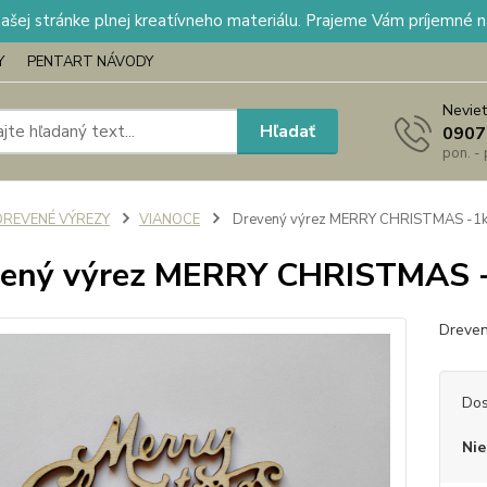
našej stránke plnej kreatívneho materiálu. Prajeme Vám príjemné 
Y
PENTART NÁVODY
Neviet
Hľadať
0907
pon. -
DREVENÉ VÝREZY
VIANOCE
Drevený výrez MERRY CHRISTMAS -1k
ený výrez MERRY CHRISTMAS -
Dreven
Dos
Nie