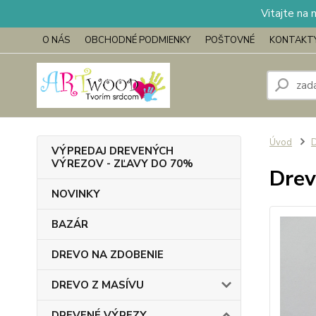
Vitajte na 
O NÁS
OBCHODNÉ PODMIENKY
POŠTOVNÉ
KONTAKT
Úvod
VÝPREDAJ DREVENÝCH
VÝREZOV - ZĽAVY DO 70%
Drev
NOVINKY
BAZÁR
DREVO NA ZDOBENIE
DREVO Z MASÍVU
DREVENÉ VÝREZY