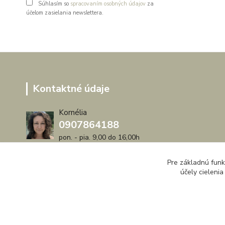
Súhlasím so
spracovaním osobných údajov
za
účelom zasielania newslettera.
Kontaktné údaje
Kornélia
0907864188
pon. - pia. 9,00 do 16,00h
artwood.nelly@gmail.com
Pre základnú funk
účely cieleni