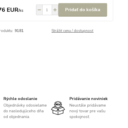
76 EUR
Pridať do košíka
/
ks
roduktu:
9181
Strážiť cenu / dostupnosť
Rýchle odoslanie
Pridávanie noviniek
Objednávky odosielame
Neustále pridávame
do nasledujúceho dňa
nový tovar pre vašu
od objednania.
spokojnosť.