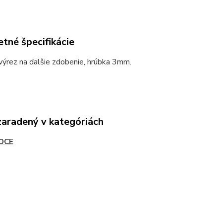
tné špecifikácie
výrez na ďalšie zdobenie, hrúbka 3mm.
zaradený v kategóriách
OCE