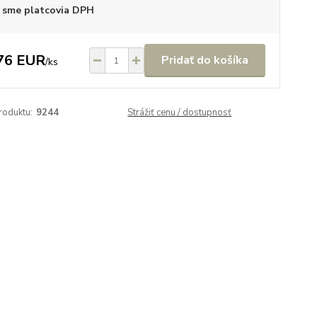
 sme platcovia DPH
76 EUR
Pridať do košíka
/
ks
roduktu:
9244
Strážiť cenu / dostupnosť