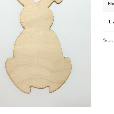
Nie
1,
Číslo p