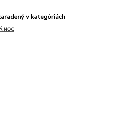
zaradený v kategóriách
Á NOC