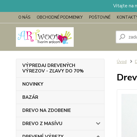
Vitajte na 
O NÁS
OBCHODNÉ PODMIENKY
POŠTOVNÉ
KONTAKT
Úvod
VÝPREDAJ DREVENÝCH
VÝREZOV - ZĽAVY DO 70%
Drev
NOVINKY
BAZÁR
DREVO NA ZDOBENIE
DREVO Z MASÍVU
DREVENÉ VÝREZY