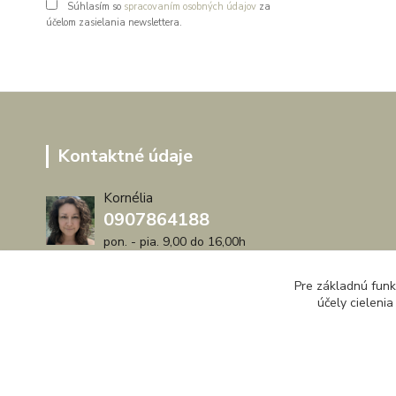
Súhlasím so
spracovaním osobných údajov
za
účelom zasielania newslettera.
Kontaktné údaje
Kornélia
0907864188
pon. - pia. 9,00 do 16,00h
artwood.nelly@gmail.com
Pre základnú funk
účely cieleni