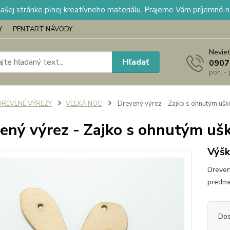
našej stránke plnej kreatívneho materiálu. Prajeme Vám príjemné 
Y
PENTART NÁVODY
Neviet
Hľadať
0907
pon. -
DREVENÉ VÝREZY
VEĽKÁ NOC
Drevený výrez - Zajko s ohnutým uš
ený výrez - Zajko s ohnutým u
Výšk
Dreven
predme
Dos