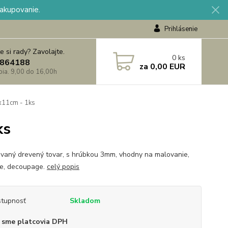
nakupovanie.
Prihlásenie
e si rady? Zavolajte.
0
ks
864188
za
0,00 EUR
 pia. 9,00 do 16,00h
x11cm - 1ks
ks
vaný drevený tovar, s hrúbkou 3mm, vhodny na malovanie,
e, decoupage.
celý popis
tupnosť
Skladom
 sme platcovia DPH