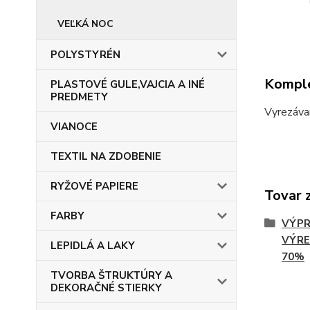
VEĽKÁ NOC
POLYSTYRÉN
Komple
PLASTOVÉ GULE,VAJCIA A INÉ
PREDMETY
Vyrezáva
VIANOCE
TEXTIL NA ZDOBENIE
RYŽOVÉ PAPIERE
Tovar 
FARBY
VÝPR
VÝRE
LEPIDLÁ A LAKY
70%
TVORBA ŠTRUKTÚRY A
DEKORAČNÉ STIERKY