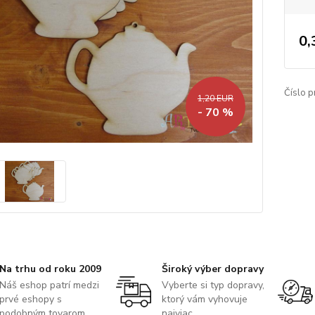
0,
Číslo p
1,20 EUR
- 70 %
Na trhu od roku 2009
Široký výber dopravy
Náš eshop patrí medzi
Vyberte si typ dopravy,
prvé eshopy s
ktorý vám vyhovuje
podobným tovarom.
najviac.