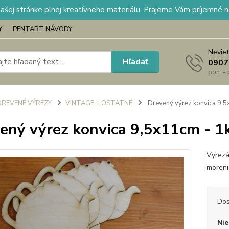
našej stránke plnej kreatívneho materiálu. Prajeme Vám príjemné 
Y
PENTART NÁVODY
Neviet
Hľadať
0907
pon. -
DREVENÉ VÝREZY
VINTAGE + OSTATNÉ
Drevený výrez konvica 9,5
ený výrez konvica 9,5x11cm - 1
Vyrezá
moreni
Dos
Nie