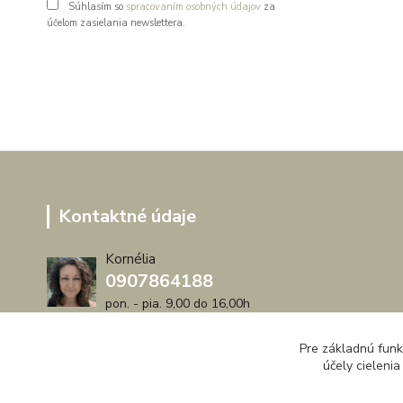
Súhlasím so
spracovaním osobných údajov
za
účelom zasielania newslettera.
Kontaktné údaje
Kornélia
0907864188
pon. - pia. 9,00 do 16,00h
artwood.nelly@gmail.com
Pre základnú funk
účely cieleni