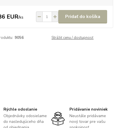
36 EUR
Pridať do košíka
/
ks
roduktu:
9056
Strážiť cenu / dostupnosť
Rýchle odoslanie
Pridávanie noviniek
Objednávky odosielame
Neustále pridávame
do nasledujúceho dňa
nový tovar pre vašu
od objednania.
spokojnosť.