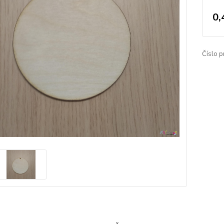
0,
Číslo p