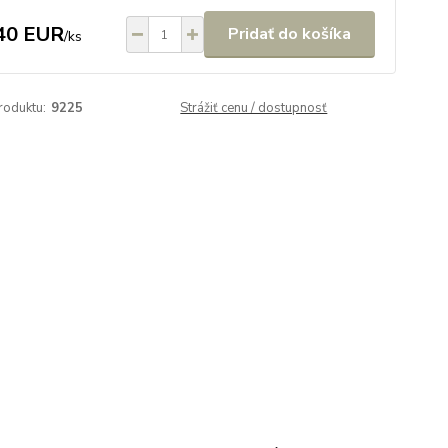
40 EUR
Pridať do košíka
/
ks
roduktu:
9225
Strážiť cenu / dostupnosť