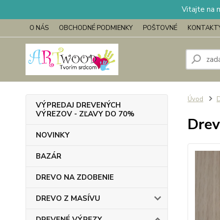
Vitajte na 
O NÁS
OBCHODNÉ PODMIENKY
POŠTOVNÉ
KONTAKT
Úvod
VÝPREDAJ DREVENÝCH
VÝREZOV - ZĽAVY DO 70%
Drev
NOVINKY
BAZÁR
DREVO NA ZDOBENIE
DREVO Z MASÍVU
DREVENÉ VÝREZY