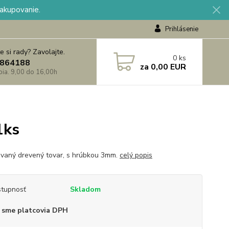
nakupovanie.
Prihlásenie
e si rady? Zavolajte.
0
ks
864188
za
0,00 EUR
 pia. 9,00 do 16,00h
1ks
vaný drevený tovar, s hrúbkou 3mm.
celý popis
tupnosť
Skladom
 sme platcovia DPH