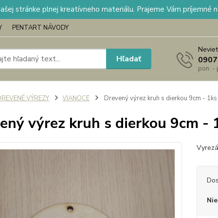
našej stránke plnej kreatívneho materiálu. Prajeme Vám príjemné 
Y
PENTART NÁVODY
Neviet
Hľadať
0907
pon. -
DREVENÉ VÝREZY
VIANOCE
Drevený výrez kruh s dierkou 9cm - 1ks
ený výrez kruh s dierkou 9cm - 
Vyrezá
Dos
Nie