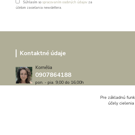
Súhlasím so
spracovaním osobných údajov
za
účelom zasielania newslettera.
Kontaktné údaje
Kornélia
0907864188
pon. - pia. 9,00 do 16,00h
artwood.nelly@gmail.com
Pre základnú funk
účely cieleni