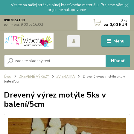
Vitajte na našej stránke plnej kreatívneho materiálu. Prajeme Vám
príjemné nakupovanie.
0
ks
0907864188
za
0,00 EUR
pon. - pia. 9,00 do 16,00h
Menu
Hľadať
Úvod
DREVENÉ VÝREZY
ZVIERATKÁ
Drevený výrez motýle 5ks v
balení/5cm
Drevený výrez motýle 5ks v
balení/5cm