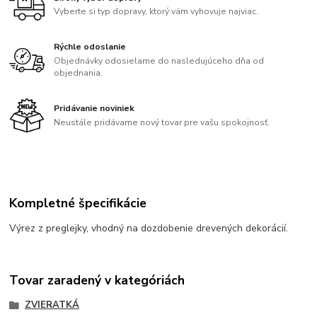
Vyberte si typ dopravy, ktorý vám vyhovuje najviac.
Rýchle odoslanie
Objednávky odosielame do nasledujúceho dňa od
objednania.
Pridávanie noviniek
Neustále pridávame nový tovar pre vašu spokojnosť.
Kompletné špecifikácie
Výrez z preglejky, vhodný na dozdobenie drevených dekorácií.
Tovar zaradený v kategóriách
ZVIERATKÁ