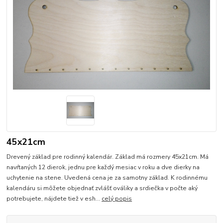
45x21cm
Drevený základ pre rodinný kalendár. Základ má rozmery 45x21cm. Má
navŕtaných 12 dierok, jednu pre každý mesiac v roku a dve dierky na
uchytenie na stene. Uvedená cena je za samotny základ. K rodinnému
kalendáru si môžete objednať zvlášť ováliky a srdiečka v počte aký
potrebujete, nájdete tiež v esh...
celý popis