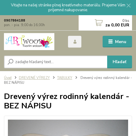
Vitajte na našej stránke plnej kreatívneho materiálu. Prajeme Vám
príjemné nakupovanie.
0
ks
0907864188
za
0,00 EUR
pon. - pia. 9,00 do 16,00h
Menu
Hľadať
Úvod
DREVENÉ VÝREZY
TABUĽKY
Drevený výrez rodinný kalendár -
BEZ NÁPISU
Drevený výrez rodinný kalendár -
BEZ NÁPISU