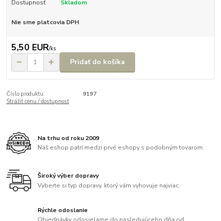
Dostupnosť
Skladom
Nie sme platcovia DPH
5,50 EUR
/
ks
Pridať do košíka
Číslo produktu:
9197
Strážiť cenu / dostupnosť
Na trhu od roku 2009
Náš eshop patrí medzi prvé eshopy s podobným tovarom.
Široký výber dopravy
Vyberte si typ dopravy, ktorý vám vyhovuje najviac.
Rýchle odoslanie
Objednávky odosielame do nasledujúceho dňa od