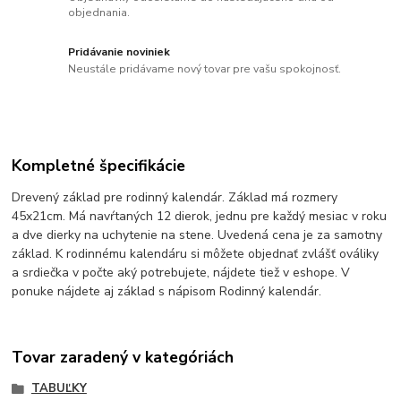
objednania.
Pridávanie noviniek
Neustále pridávame nový tovar pre vašu spokojnosť.
Kompletné špecifikácie
Drevený základ pre rodinný kalendár. Základ má rozmery
45x21cm. Má navŕtaných 12 dierok, jednu pre každý mesiac v roku
a dve dierky na uchytenie na stene. Uvedená cena je za samotny
základ. K rodinnému kalendáru si môžete objednať zvlášť ováliky
a srdiečka v počte aký potrebujete, nájdete tiež v eshope. V
ponuke nájdete aj základ s nápisom Rodinný kalendár.
Tovar zaradený v kategóriách
TABUĽKY