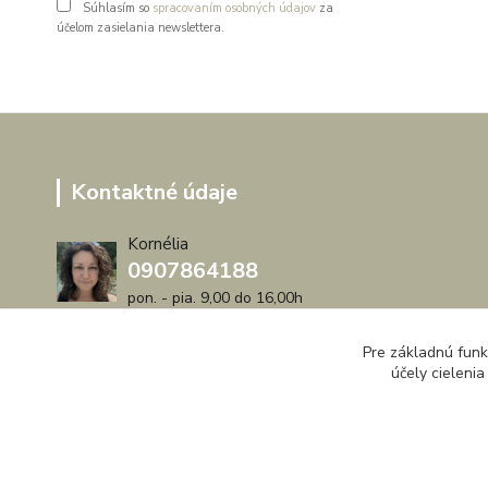
Súhlasím so
spracovaním osobných údajov
za
účelom zasielania newslettera.
Kontaktné údaje
Kornélia
0907864188
pon. - pia. 9,00 do 16,00h
artwood.nelly@gmail.com
Pre základnú funk
účely cieleni