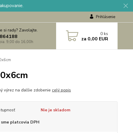
nakupovanie.
Prihlásenie
e si rady? Zavolajte.
0
ks
864188
za
0,00 EUR
 pia. 9,00 do 16,00h
 10x6cm
 10x6cm
ý výrez na ďalšie zdobenie
celý popis
tupnosť
Nie je skladom
 sme platcovia DPH