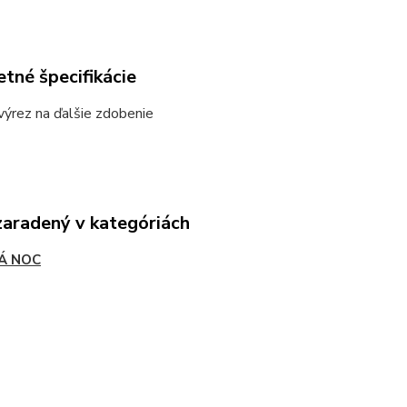
tné špecifikácie
výrez na ďalšie zdobenie
zaradený v kategóriách
Á NOC