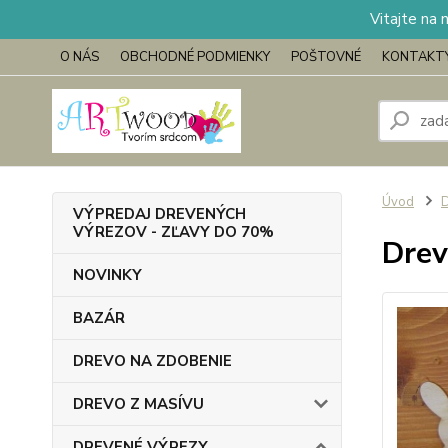
Vitajte na 
O NÁS
OBCHODNÉ PODMIENKY
POŠTOVNÉ
KONTAKT
Úvod
VÝPREDAJ DREVENÝCH
VÝREZOV - ZĽAVY DO 70%
Drev
NOVINKY
BAZÁR
DREVO NA ZDOBENIE
DREVO Z MASÍVU
DREVENÉ VÝREZY