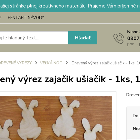
našej stránke plnej kreatívneho materiálu. Prajeme Vám príjemné 
Y
PENTART NÁVODY
Neviet
Hľadať
0907
pon. -
DREVENÉ VÝREZY
VEĽKÁ NOC
Drevený výrez zajačik ušiačik - 1ks,
ený výrez zajačik ušiačik - 1ks,
Dreven
Dos
Nie