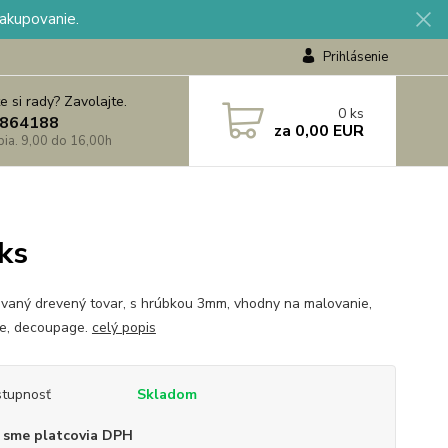
nakupovanie.
Prihlásenie
e si rady? Zavolajte.
0
ks
864188
za
0,00 EUR
 pia. 9,00 do 16,00h
ks
vaný drevený tovar, s hrúbkou 3mm, vhodny na malovanie,
e, decoupage.
celý popis
tupnosť
Skladom
 sme platcovia DPH