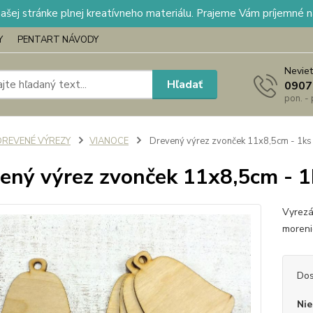
našej stránke plnej kreatívneho materiálu. Prajeme Vám príjemné 
Y
PENTART NÁVODY
Neviet
Hľadať
0907
pon. -
DREVENÉ VÝREZY
VIANOCE
Drevený výrez zvonček 11x8,5cm - 1ks
ený výrez zvonček 11x8,5cm - 1
Vyrezá
moreni
Dos
Nie