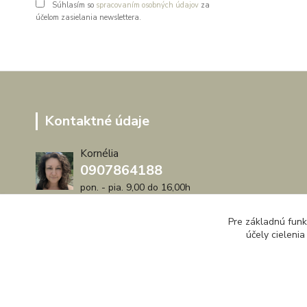
Súhlasím so
spracovaním osobných údajov
za
účelom zasielania newslettera.
Kontaktné údaje
Kornélia
0907864188
pon. - pia. 9,00 do 16,00h
artwood.nelly@gmail.com
Pre základnú funk
účely cieleni