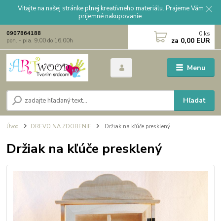
Vitajte na našej stránke plnej kreatívneho materiálu. Prajeme Vám
príjemné nakupovanie.
0
ks
0907864188
za
0,00 EUR
pon. - pia. 9,00 do 16,00h
Menu
Hľadať
Úvod
DREVO NA ZDOBENIE
Držiak na kľúče presklený
Držiak na kľúče presklený