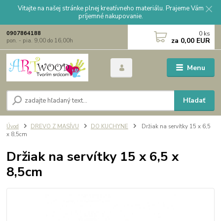
Vitajte na našej stránke plnej kreatívneho materiálu. Prajeme Vám
príjemné nakupovanie.
0
ks
0907864188
za
0,00 EUR
pon. - pia. 9,00 do 16,00h
Menu
Hľadať
Úvod
DREVO Z MASÍVU
DO KUCHYNE
Držiak na servítky 15 x 6,5
x 8,5cm
Držiak na servítky 15 x 6,5 x
8,5cm