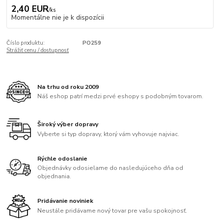
2,40 EUR
/
ks
Momentálne nie je k dispozícii
Číslo produktu:
PO259
Strážiť cenu / dostupnosť
Na trhu od roku 2009
Náš eshop patrí medzi prvé eshopy s podobným tovarom.
Široký výber dopravy
Vyberte si typ dopravy, ktorý vám vyhovuje najviac.
Rýchle odoslanie
Objednávky odosielame do nasledujúceho dňa od
objednania.
Pridávanie noviniek
Neustále pridávame nový tovar pre vašu spokojnosť.