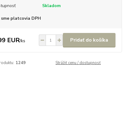
tupnosť
Skladom
 sme platcovia DPH
99 EUR
Pridať do košíka
/
ks
roduktu:
1249
Strážiť cenu / dostupnosť