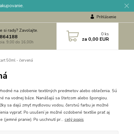
nakupovanie.
Prihlásenie
e si rady? Zavolajte.
0
ks
864188
za
0,00 EUR
 pia. 9,00 do 16,00h
tart 50ml - červená
ná
vhodné na zdobenie textilných predmetov alebo oblečenia. Sú
né na vodnej báze. Nanášajú sa štetcom alebo špongiou.
žky sa dajú zmyť mydlovou vodou, čerstvú farbu je možné
čenia vyprať. Po usušení je možné ozdobené textílie prať aj
e (jemné pranie). Po uschnutí pr...
celý popis