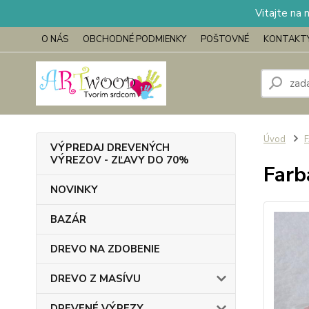
Vitajte na 
O NÁS
OBCHODNÉ PODMIENKY
POŠTOVNÉ
KONTAKT
Úvod
VÝPREDAJ DREVENÝCH
VÝREZOV - ZĽAVY DO 70%
Farb
NOVINKY
BAZÁR
DREVO NA ZDOBENIE
DREVO Z MASÍVU
DREVENÉ VÝREZY