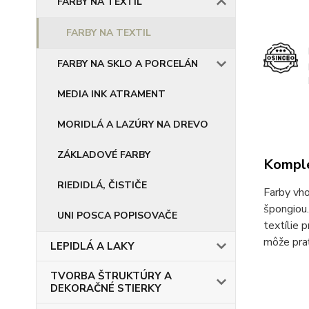
FARBY NA TEXTIL
FARBY NA TEXTIL
FARBY NA SKLO A PORCELÁN
MEDIA INK ATRAMENT
MORIDLÁ A LAZÚRY NA DREVO
ZÁKLADOVÉ FARBY
Komple
RIEDIDLÁ, ČISTIČE
Farby vh
špongiou.
UNI POSCA POPISOVAČE
textílie 
môže prať
LEPIDLÁ A LAKY
TVORBA ŠTRUKTÚRY A
DEKORAČNÉ STIERKY