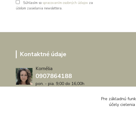
Súhlasím so
spracovaním osobných údajov
za
účelom zasielania newslettera.
Kontaktné údaje
Kornélia
0907864188
pon. - pia. 9,00 do 16,00h
artwood.nelly@gmail.com
Pre základnú funk
účely cieleni