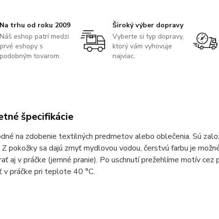
Na trhu od roku 2009
Široký výber dopravy
Náš eshop patrí medzi
Vyberte si typ dopravy,
prvé eshopy s
ktorý vám vyhovuje
podobným tovarom.
najviac.
tné špecifikácie
odné na zdobenie textilných predmetov alebo oblečenia. Sú zalo
 Z pokožky sa dajú zmyť mydlovou vodou, čerstvú farbu je možn
prať aj v práčke (jemné pranie). Po uschnutí prežehlíme motív cez
 v práčke pri teplote 40 °C.