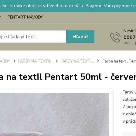
našej stránke plnej kreatívneho materiálu. Prajeme Vám príjemné 
Y
PENTART NÁVODY
Neviet
Hľadať
0907
pon. -
FARBY
FARBY NA TEXTIL
FARBY NA TEXTIL
Farba na textil Pen
a na textil Pentart 50ml - červe
Farby 
založe
Z poko
z oble
v práčk