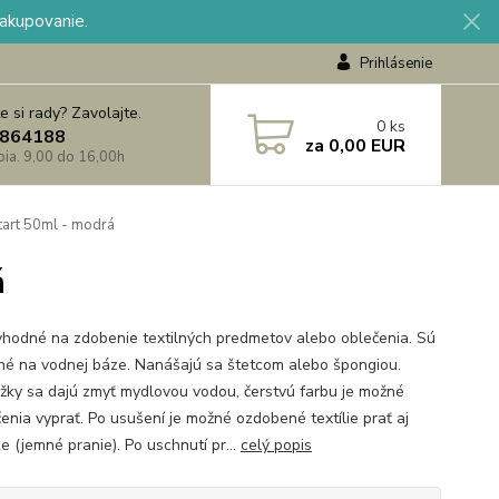
nakupovanie.
Prihlásenie
e si rady? Zavolajte.
0
ks
864188
za
0,00 EUR
 pia. 9,00 do 16,00h
ntart 50ml - modrá
á
vhodné na zdobenie textilných predmetov alebo oblečenia. Sú
né na vodnej báze. Nanášajú sa štetcom alebo špongiou.
žky sa dajú zmyť mydlovou vodou, čerstvú farbu je možné
čenia vyprať. Po usušení je možné ozdobené textílie prať aj
e (jemné pranie). Po uschnutí pr...
celý popis