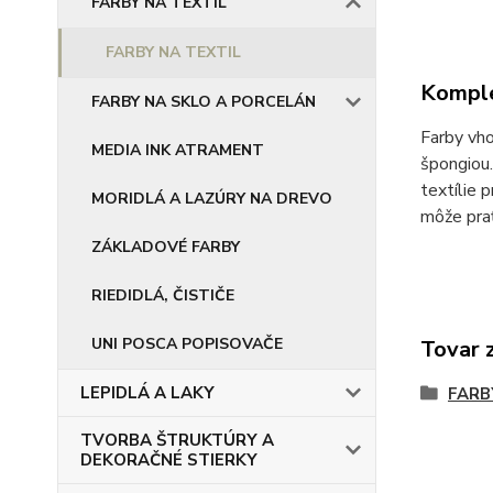
FARBY NA TEXTIL
FARBY NA TEXTIL
Komple
FARBY NA SKLO A PORCELÁN
Farby vh
MEDIA INK ATRAMENT
špongiou.
textílie 
MORIDLÁ A LAZÚRY NA DREVO
môže prať
ZÁKLADOVÉ FARBY
RIEDIDLÁ, ČISTIČE
UNI POSCA POPISOVAČE
Tovar 
LEPIDLÁ A LAKY
FARB
TVORBA ŠTRUKTÚRY A
DEKORAČNÉ STIERKY