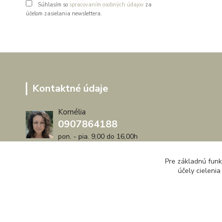
Súhlasím so
spracovaním osobných údajov
za
účelom zasielania newslettera.
Kontaktné údaje
Kornélia
0907864188
pon. - pia. 9,00 do 16,00h
artwood.nelly@gmail.com
Pre základnú funk
účely cieleni