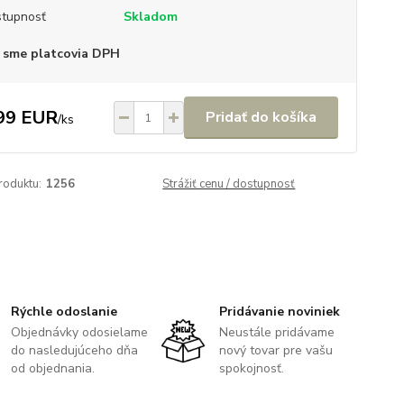
tupnosť
Skladom
 sme platcovia DPH
99 EUR
Pridať do košíka
/
ks
roduktu:
1256
Strážiť cenu / dostupnosť
Rýchle odoslanie
Pridávanie noviniek
Objednávky odosielame
Neustále pridávame
do nasledujúceho dňa
nový tovar pre vašu
od objednania.
spokojnosť.