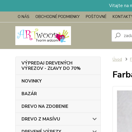
Vitajte na 
O NÁS
OBCHODNÉ PODMIENKY
POŠTOVNÉ
KONTAKT
Úvod
VÝPREDAJ DREVENÝCH
VÝREZOV - ZĽAVY DO 70%
Farb
NOVINKY
BAZÁR
DREVO NA ZDOBENIE
DREVO Z MASÍVU
DREVENÉ VÝREZY