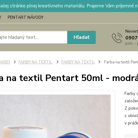
našej stránke plnej kreatívneho materiálu. Prajeme Vám príjemné 
Y
PENTART NÁVODY
Neviet
Hľadať
0907
pon. -
FARBY
FARBY NA TEXTIL
FARBY NA TEXTIL
Farba na textil Pe
a na textil Pentart 50ml - modr
Farby 
založe
Z poko
z oble
v práčk