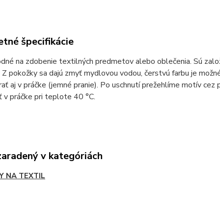
tné špecifikácie
odné na zdobenie textilných predmetov alebo oblečenia. Sú zalo
 Z pokožky sa dajú zmyť mydlovou vodou, čerstvú farbu je možn
prať aj v práčke (jemné pranie). Po uschnutí prežehlíme motív cez
 v práčke pri teplote 40 °C.
zaradený v kategóriách
Y NA TEXTIL