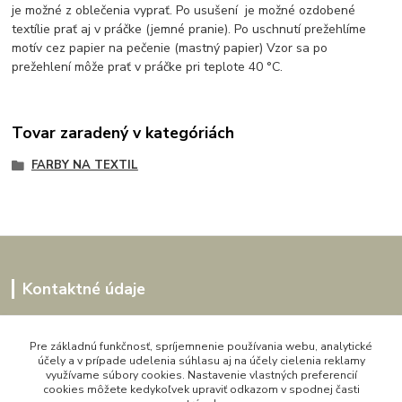
je možné z oblečenia vyprať. Po usušení je možné ozdobené
textílie
prať aj v práčke
(jemné pranie). Po uschnutí prežehlíme
motív cez papier na pečenie (mastný papier) Vzor sa po
prežehlení môže prať v práčke pri teplote 40 °C.
Tovar zaradený v kategóriách
FARBY NA TEXTIL
Kontaktné údaje
Kornélia
0907864188
Pre základnú funkčnosť, spríjemnenie používania webu, analytické
účely a v prípade udelenia súhlasu aj na účely cielenia reklamy
pon. - pia. 9,00 do 16,00h
využívame súbory cookies. Nastavenie vlastných preferencií
cookies môžete kedykoľvek upraviť odkazom v spodnej časti
artwood.nelly@gmail.com