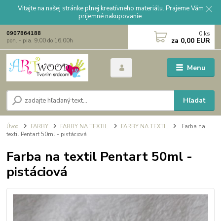
Vitajte na našej stránke plnej kreatívneho materiálu. Prajeme Vám
príjemné nakupovanie.
0
ks
0907864188
za
0,00 EUR
pon. - pia. 9,00 do 16,00h
Menu
Hľadať
Úvod
FARBY
FARBY NA TEXTIL
FARBY NA TEXTIL
Farba na
textil Pentart 50ml - pistáciová
Farba na textil Pentart 50ml -
pistáciová