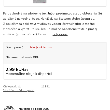
Farby vhodné na zdobenie textilných predmetov alebo oblečenia. Sú
založené na vodnej báze. Nanášajú sa štetcom alebo špongiou.
Z pokožky sa dajú zmyť mydlovou vodou, čerstvú farbu je možné
z oblečenia vyprať. Po usušení je možné ozdobené textílie prať aj
v práčke (jemné pranie). Po usch...
celý popis
Dostupnosť
Nie je skladom
Nie sme platcovia DPH
2,99 EUR
/
ks
Momentálne nie je k dispozícii
Číslo produktu:
11191
Strážiť cenu / dostupnosť
Na trhu od roku 2009