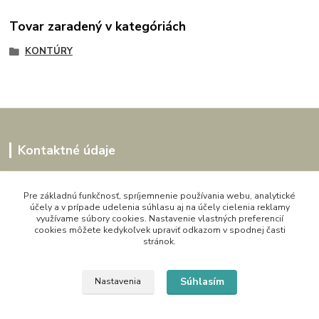
Tovar zaradený v kategóriách
KONTÚRY
Kontaktné údaje
Kornélia
0907864188
Pre základnú funkčnosť, spríjemnenie používania webu, analytické
účely a v prípade udelenia súhlasu aj na účely cielenia reklamy
pon. - pia. 9,00 do 16,00h
využívame súbory cookies. Nastavenie vlastných preferencií
cookies môžete kedykoľvek upraviť odkazom v spodnej časti
artwood.nelly@gmail.com
stránok.
Súhlasím
Nastavenia