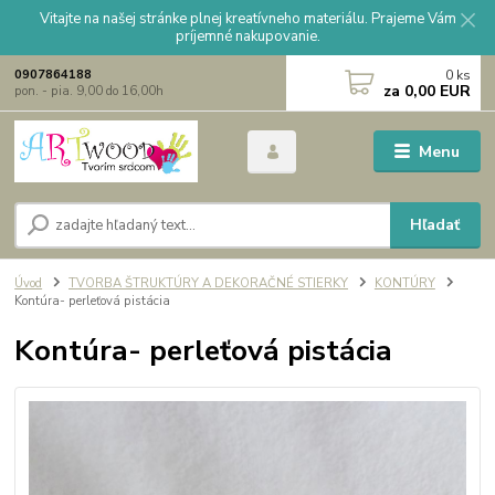
Vitajte na našej stránke plnej kreatívneho materiálu. Prajeme Vám
príjemné nakupovanie.
0
ks
0907864188
za
0,00 EUR
pon. - pia. 9,00 do 16,00h
Menu
Hľadať
Úvod
TVORBA ŠTRUKTÚRY A DEKORAČNÉ STIERKY
KONTÚRY
Kontúra- perleťová pistácia
Kontúra- perleťová pistácia