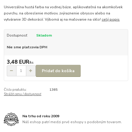
Univerzálna hustá farba na vodnej báze, aplikovateľná na akomkoľvek
povrchu, na obreslenie motívov, zvýraznenie obrysov alebo na
vytváranie 3D dekorácií. Výborná aj na maľovanie na sklo!
celý popis
Dostupnosť
Skladom
Nie sme platcovia DPH
3,48 EUR
/
ks
Pridať do košíka
Číslo produktu:
1365
Strážiť cenu / dostupnosť
Na trhu od roku 2009
Náš eshop patrí medzi prvé eshopy s podobným tovarom.