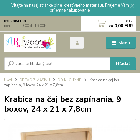
Vitajte na našej stránke plnej kreatívneho materiálu. Prajeme Vám
príjemné nakupovanie.
0
ks
0907864188
za
0,00 EUR
pon. - pia. 9,00 do 16,00h
Menu
Hľadať
Úvod
DREVO Z MASÍVU
DO KUCHYNE
Krabica na čaj bez
zapínania, 9 boxov, 24 x 21 x 7,8cm
Krabica na čaj bez zapínania, 9
boxov, 24 x 21 x 7,8cm