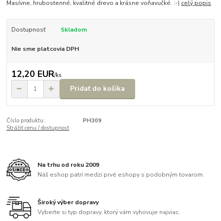
Masívne, hrubostenné, kvalitné drevo a krásne voňavučké. :-)
celý popis
Dostupnosť
Skladom
Nie sme platcovia DPH
12,20 EUR
/
ks
Pridať do košíka
Číslo produktu:
PH309
Strážiť cenu / dostupnosť
Na trhu od roku 2009
Náš eshop patrí medzi prvé eshopy s podobným tovarom.
Široký výber dopravy
Vyberte si typ dopravy, ktorý vám vyhovuje najviac.