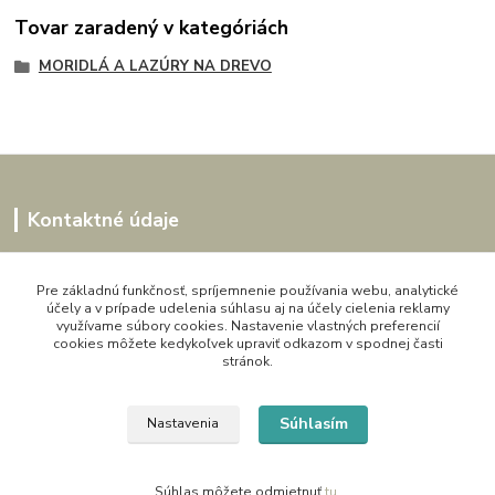
Tovar zaradený v kategóriách
MORIDLÁ A LAZÚRY NA DREVO
Kontaktné údaje
Kornélia
0907864188
Pre základnú funkčnosť, spríjemnenie používania webu, analytické
účely a v prípade udelenia súhlasu aj na účely cielenia reklamy
pon. - pia. 9,00 do 16,00h
využívame súbory cookies. Nastavenie vlastných preferencií
cookies môžete kedykoľvek upraviť odkazom v spodnej časti
artwood.nelly@gmail.com
stránok.
Súhlasím
Nastavenia
Súhlas môžete odmietnuť
tu
.