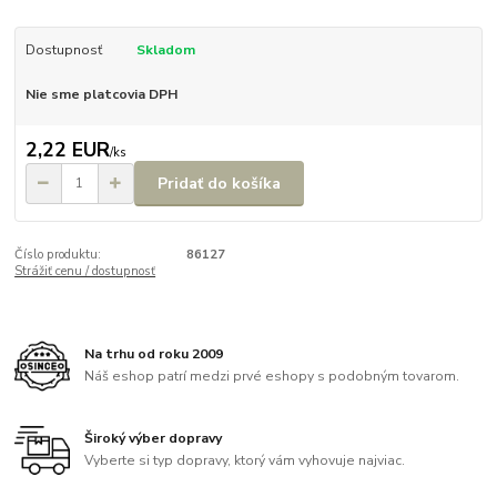
Dostupnosť
Skladom
Nie sme platcovia DPH
2,22 EUR
/
ks
Pridať do košíka
Číslo produktu:
86127
Strážiť cenu / dostupnosť
Na trhu od roku 2009
Náš eshop patrí medzi prvé eshopy s podobným tovarom.
Široký výber dopravy
Vyberte si typ dopravy, ktorý vám vyhovuje najviac.