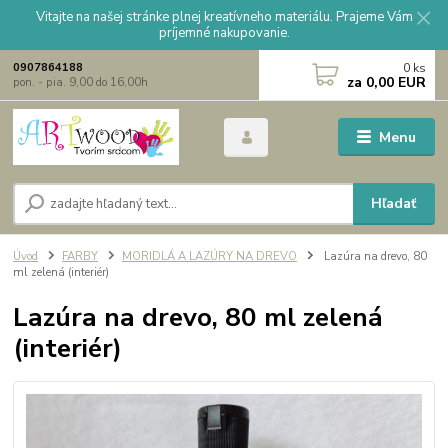
Vitajte na našej stránke plnej kreatívneho materiálu. Prajeme Vám
príjemné nakupovanie.
0
ks
0907864188
za
0,00 EUR
pon. - pia. 9,00 do 16,00h
Menu
Hľadať
Úvod
FARBY
MORIDLÁ A LAZÚRY NA DREVO
Lazúra na drevo, 80
ml zelená (interiér)
Lazúra na drevo, 80 ml zelená
(interiér)