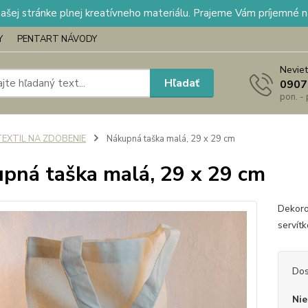
našej stránke plnej kreatívneho materiálu. Prajeme Vám príjemné 
Y
PENTART NÁVODY
Neviet
Hľadať
0907
pon. -
TEXTIL NA ZDOBENIE
Nákupná taška malá, 29 x 29 cm
pná taška malá, 29 x 29 cm
Dekoro
servít
Dos
Nie