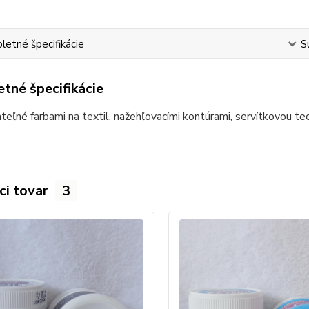
etné špecifikácie
S
tné špecifikácie
eľné farbami na textil, nažehľovacími kontúrami, servítkovou tech
ci tovar
3