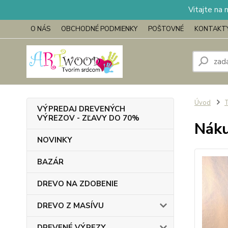
Vitajte na 
O NÁS
OBCHODNÉ PODMIENKY
POŠTOVNÉ
KONTAKT
Úvod
VÝPREDAJ DREVENÝCH
VÝREZOV - ZĽAVY DO 70%
Náku
NOVINKY
BAZÁR
DREVO NA ZDOBENIE
DREVO Z MASÍVU
DREVENÉ VÝREZY