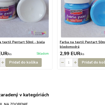
 textil Pentart 50ml - biela
Farba na textil Pentart 50m
bledomodrá
EUR
2,99 EUR
Skladom
/
ks
/
ks
Pridať do košíka
Pridať do ko
zaradený v kategóriách
IL NA ZDOBENIE