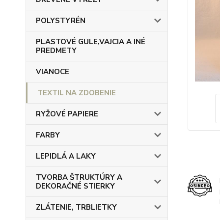
POLYSTYRÉN
PLASTOVÉ GULE,VAJCIA A INÉ
PREDMETY
VIANOCE
TEXTIL NA ZDOBENIE
RYŽOVÉ PAPIERE
FARBY
LEPIDLÁ A LAKY
TVORBA ŠTRUKTÚRY A
DEKORAČNÉ STIERKY
ZLÁTENIE, TRBLIETKY