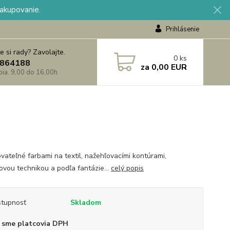
nakupovanie.
Prihlásenie
e si rady? Zavolajte.
0
ks
864188
za
0,00 EUR
 pia. 9,00 do 16,00h
vateľné farbami na textil, nažehľovacími kontúrami,
kovou technikou a podľa fantázie...
celý popis
tupnosť
Skladom
 sme platcovia DPH