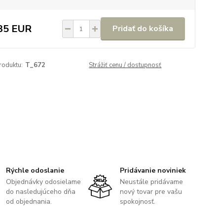
35 EUR
Pridať do košíka
roduktu:
T_672
Strážiť cenu / dostupnosť
Rýchle odoslanie
Pridávanie noviniek
Objednávky odosielame
Neustále pridávame
do nasledujúceho dňa
nový tovar pre vašu
od objednania.
spokojnosť.