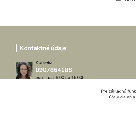
Kontaktné údaje
Kornélia
0907864188
pon. - pia. 9,00 do 16,00h
artwood.nelly@gmail.com
Pre základnú funk
účely cieleni