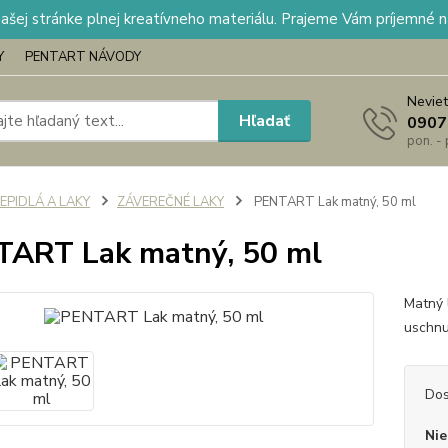
našej stránke plnej kreatívneho materiálu. Prajeme Vám príjemné 
Y
PENTART NÁVODY
Neviet
Hľadať
0907
pon. -
EPIDLÁ A LAKY
ZÁVEREČNÉ LAKY
PENTART Lak matný, 50 ml
ART Lak matný, 50 ml
Matný 
uschnu
Dos
Nie