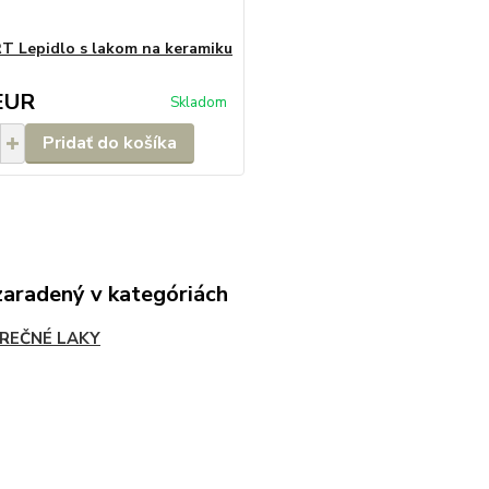
 Lepidlo s lakom na keramiku
EUR
Skladom
Pridať do košíka
zaradený v kategóriách
REČNÉ LAKY