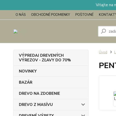
Vitajte na 
O NÁS
OBCHODNÉ PODMIENKY
POŠTOVNÉ
KONTAKT
Úvod
L
VÝPREDAJ DREVENÝCH
VÝREZOV - ZĽAVY DO 70%
PENT
NOVINKY
BAZÁR
DREVO NA ZDOBENIE
DREVO Z MASÍVU
DREVENÉ VÝREZY