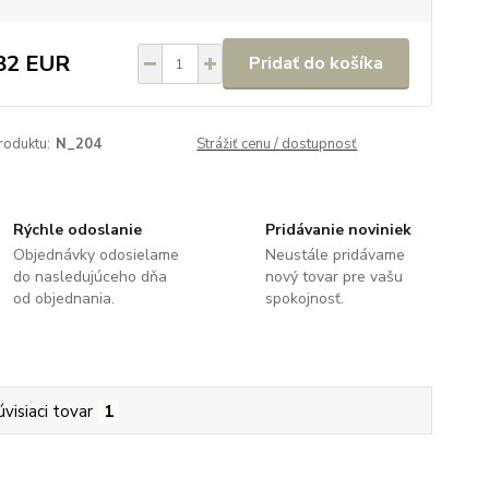
82 EUR
Pridať do košíka
roduktu:
N_204
Strážiť cenu / dostupnosť
Rýchle odoslanie
Pridávanie noviniek
Objednávky odosielame
Neustále pridávame
do nasledujúceho dňa
nový tovar pre vašu
od objednania.
spokojnosť.
úvisiaci tovar
1