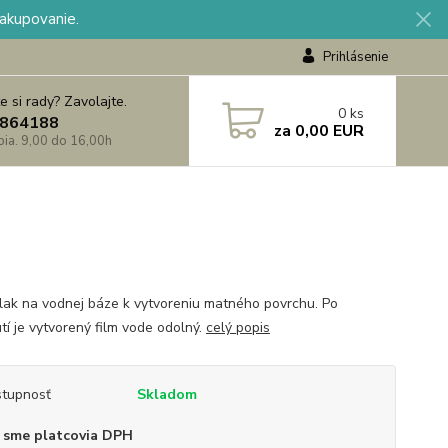
nakupovanie.
Prihlásenie
e si rady? Zavolajte.
0
ks
864188
za
0,00 EUR
 pia. 9,00 do 16,00h
lak na vodnej báze k vytvoreniu matného povrchu. Po
tí je vytvorený film vode odolný.
celý popis
tupnosť
Skladom
 sme platcovia DPH