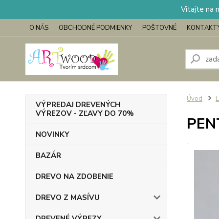
Vitajte na 
O NÁS
OBCHODNÉ PODMIENKY
POŠTOVNÉ
KONTAKT
Úvod
L
VÝPREDAJ DREVENÝCH
VÝREZOV - ZĽAVY DO 70%
PENT
NOVINKY
BAZÁR
DREVO NA ZDOBENIE
DREVO Z MASÍVU
DREVENÉ VÝREZY