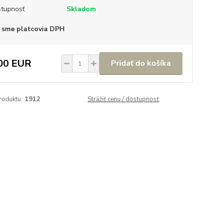
tupnosť
Skladom
 sme platcovia DPH
00 EUR
Pridať do košíka
roduktu:
1912
Strážiť cenu / dostupnosť