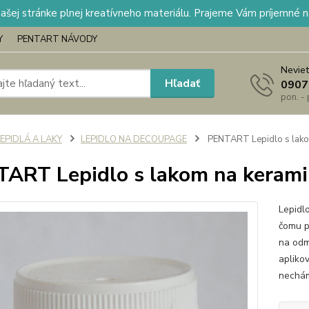
našej stránke plnej kreatívneho materiálu. Prajeme Vám príjemné 
Y
PENTART NÁVODY
Neviet
Hľadať
0907
pon. -
EPIDLÁ A LAKY
LEPIDLO NA DECOUPAGE
PENTART Lepidlo s lakom
ART Lepidlo s lakom na kerami
Lepidl
čomu p
na odm
aplikov
nechám