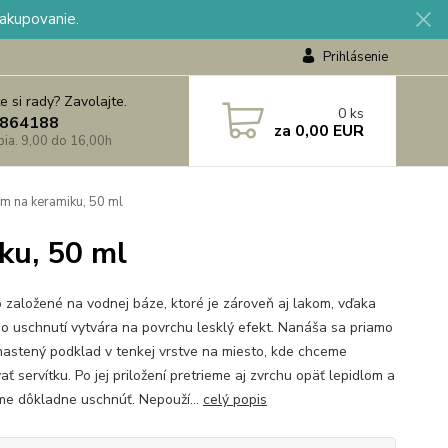
nakupovanie.
Prihlásenie
e si rady? Zavolajte.
0
ks
864188
za
0,00 EUR
 pia. 9,00 do 16,00h
 na keramiku, 50 ml
ku, 50 ml
o založené na vodnej báze, ktoré je zároveň aj lakom, vďaka
o uschnutí vytvára na povrchu lesklý efekt. Nanáša sa priamo
astený podklad v tenkej vrstve na miesto, kde chceme
ať servítku. Po jej priložení pretrieme aj zvrchu opäť lepidlom a
e dôkladne uschnúť. Nepouží...
celý popis