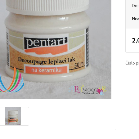
Dos
Nie
2,
Číslo p