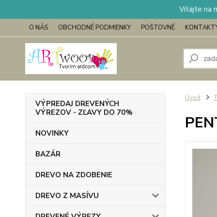
Vitajte na 
O NÁS
OBCHODNÉ PODMIENKY
POŠTOVNÉ
KONTAKT
Úvod
VÝPREDAJ DREVENÝCH
VÝREZOV - ZĽAVY DO 70%
PENT
NOVINKY
BAZÁR
DREVO NA ZDOBENIE
DREVO Z MASÍVU
DREVENÉ VÝREZY