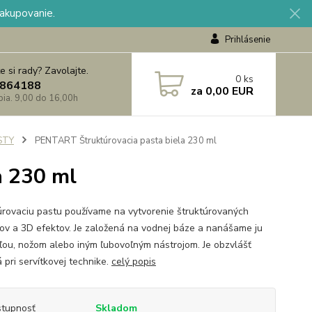
nakupovanie.
Prihlásenie
e si rady? Zavolajte.
0
ks
864188
za
0,00 EUR
 pia. 9,00 do 16,00h
STY
PENTART Štruktúrovacia pasta biela 230 ml
a 230 ml
úrovaciu pastu používame na vytvorenie štruktúrovaných
ov a 3D efektov. Je založená na vodnej báze a nanášame ju
ľou, nožom alebo iným ľubovoľným nástrojom. Je obzvlášť
 pri servítkovej technike.
celý popis
tupnosť
Skladom