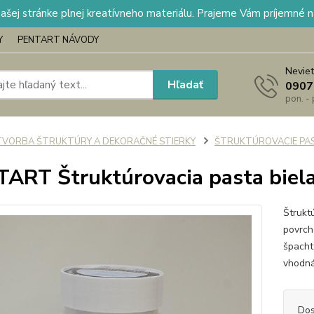
našej stránke plnej kreatívneho materiálu. Prajeme Vám príjemné 
Y
PENTART NÁVODY
Neviet
Hľadať
0907
pon. -
TVORBA ŠTRUKTÚRY A DEKORAČNÉ STIERKY
ŠTRUKTÚROVACIE PA
ART Štruktúrovacia pasta biel
Štrukt
povrch
špacht
vhodná
Dos