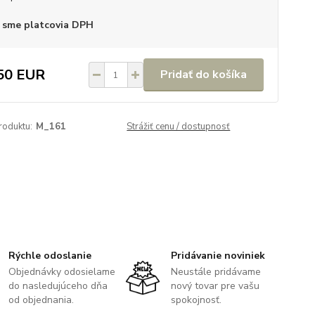
 sme platcovia DPH
50 EUR
Pridať do košíka
roduktu:
M_161
Strážiť cenu / dostupnosť
Rýchle odoslanie
Pridávanie noviniek
Objednávky odosielame
Neustále pridávame
do nasledujúceho dňa
nový tovar pre vašu
od objednania.
spokojnosť.