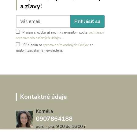
a zľavy!
Prihlásiť sa
Prajem si odoberať novinky e-mailom podľa
podmienok
spracovania osobných údajov
.
Súhlasím so
spracovaním osobných údajov
za
účelom zasielania newslettera.
Kontaktné údaje
Kornélia
0907864188
pon. - pia. 9,00 do 16,00h