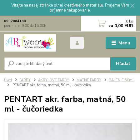
Vitajte na našej stránke plnej kreatívneho materiálu. Prajeme Vám
príjemné nakupovanie.
0
ks
0907864188
za
0,00 EUR
pon. - pia. 9,00 do 16,00h
Menu
Hľadať
Úvod
FARBY
AKRYLOVÉ FARBY
MATNÉ FARBY
BALENIE 50ml
PENTART akr. farba, matná, 50 ml - čučoriedka
PENTART akr. farba, matná, 50
ml - čučoriedka