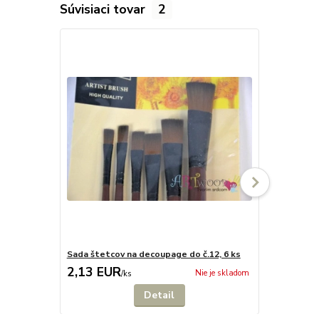
Súvisiaci tovar
2
Sada štetcov na decoupage do č.12, 6 ks
Penové štet
2,13 EUR
2,13 EU
Nie je skladom
/
ks
Detail