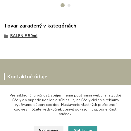
Tovar zaradený v kategóriách
BALENIE 50ml
Kontaktné údaje
Kornélia
0907864188
Pre základnú funkčnosť, spríjemnenie používania webu, analytické
účely a v prípade udelenia súhlasu aj na účely cielenia reklamy
pon. - pia. 9,00 do 16,00h
využívame súbory cookies. Nastavenie vlastných preferencií
cookies môžete kedykoľvek upraviť odkazom v spodnej časti
artwood.nelly@gmail.com
stránok.
Súhlasím
Nastavenia