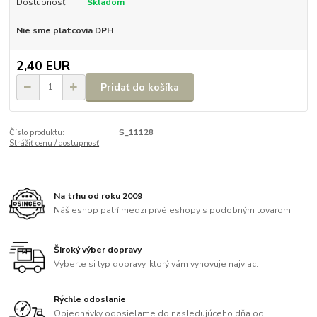
Dostupnosť
Skladom
Nie sme platcovia DPH
2,40 EUR
Pridať do košíka
Číslo produktu:
S_11128
Strážiť cenu / dostupnosť
Na trhu od roku 2009
Náš eshop patrí medzi prvé eshopy s podobným tovarom.
Široký výber dopravy
Vyberte si typ dopravy, ktorý vám vyhovuje najviac.
Rýchle odoslanie
Objednávky odosielame do nasledujúceho dňa od