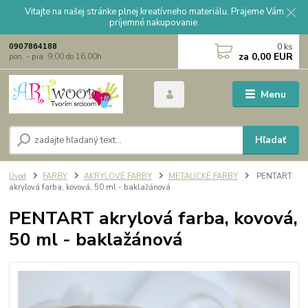
Vitajte na našej stránke plnej kreatívneho materiálu. Prajeme Vám
príjemné nakupovanie.
0
ks
0907864188
za
0,00 EUR
pon. - pia. 9,00 do 16,00h
Menu
Hľadať
Úvod
FARBY
AKRYLOVÉ FARBY
METALICKÉ FARBY
PENTART
akrylová farba, kovová, 50 ml - baklažánová
PENTART akrylová farba, kovová,
50 ml - baklažánová