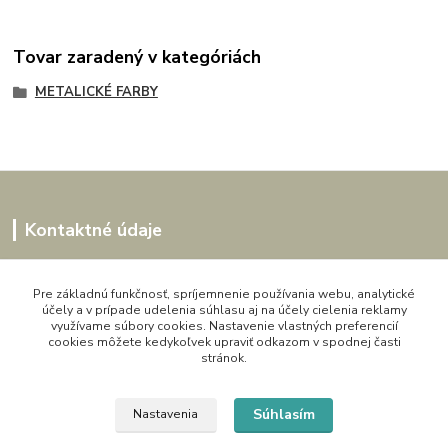
Tovar zaradený v kategóriách
METALICKÉ FARBY
Kontaktné údaje
Kornélia
0907864188
Pre základnú funkčnosť, spríjemnenie používania webu, analytické
účely a v prípade udelenia súhlasu aj na účely cielenia reklamy
pon. - pia. 9,00 do 16,00h
využívame súbory cookies. Nastavenie vlastných preferencií
cookies môžete kedykoľvek upraviť odkazom v spodnej časti
artwood.nelly@gmail.com
stránok.
Súhlasím
Nastavenia