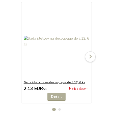
Sada štetcov na decoupage do č.12, 6 ks
Penové štet
2,13 EUR
2,13 EU
Nie je skladom
/
ks
Detail