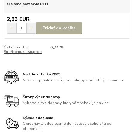
Nie sme platcovia DPH
2,93 EUR
Pridať do košíka
Číslo produktu:
Q_1178
Strážiť cenu / dostupnosť
Na trhu od roku 2009
Náš eshop patrí medzi prvé eshopy s podobným tovarom.
Široký výber dopravy
Vyberte si typ dopravy, ktorý vám vyhovuje najviac.
Rýchle odoslanie
Objednávky odosielame do nasledujúceho dňa od
objednania.