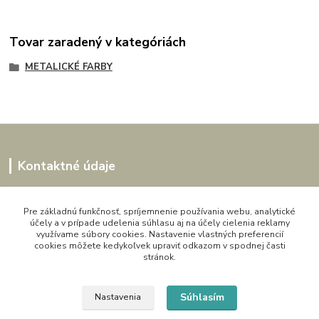
Tovar zaradený v kategóriách
METALICKÉ FARBY
Kontaktné údaje
Kornélia
0907864188
Pre základnú funkčnosť, spríjemnenie používania webu, analytické
účely a v prípade udelenia súhlasu aj na účely cielenia reklamy
pon. - pia. 9,00 do 16,00h
využívame súbory cookies. Nastavenie vlastných preferencií
cookies môžete kedykoľvek upraviť odkazom v spodnej časti
artwood.nelly@gmail.com
stránok.
Súhlasím
Nastavenia