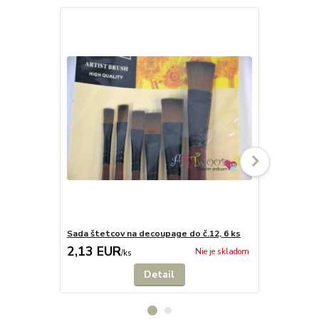
Sada štetcov na decoupage do č.12, 6 ks
Penové štet
2,13 EUR
2,13 EU
Nie je skladom
/
ks
Detail