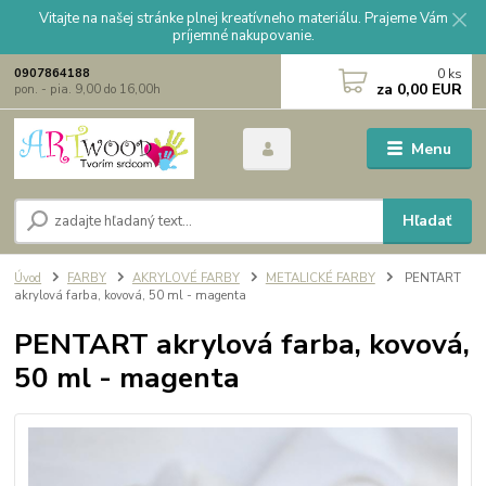
Vitajte na našej stránke plnej kreatívneho materiálu. Prajeme Vám
príjemné nakupovanie.
0
ks
0907864188
za
0,00 EUR
pon. - pia. 9,00 do 16,00h
Menu
Hľadať
Úvod
FARBY
AKRYLOVÉ FARBY
METALICKÉ FARBY
PENTART
akrylová farba, kovová, 50 ml - magenta
PENTART akrylová farba, kovová,
50 ml - magenta