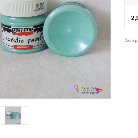
2,
Číslo p