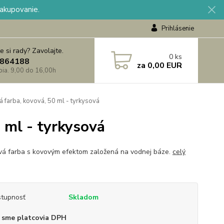
nakupovanie.
Prihlásenie
e si rady? Zavolajte.
0
ks
864188
za
0,00 EUR
 pia. 9,00 do 16,00h
farba, kovová, 50 ml - tyrkysová
 ml - tyrkysová
vá farba s kovovým efektom založená na vodnej báze.
celý
tupnosť
Skladom
 sme platcovia DPH