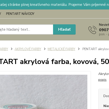
našej stránke plnej kreatívneho materiálu. Prajeme Vám príjemné 
Y
PENTART NÁVODY
Neviet
Hľadať
0907
pon. -
FARBY
AKRYLOVÉ FARBY
METALICKÉ FARBY
PENTART akrylová 
ART akrylová farba, kovová, 50
Akrylo
popis
Dos
Nie