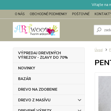
Vitajte na 
O NÁS
OBCHODNÉ PODMIENKY
POŠTOVNÉ
KONTAKT
Úvod
VÝPREDAJ DREVENÝCH
VÝREZOV - ZĽAVY DO 70%
PENT
NOVINKY
BAZÁR
DREVO NA ZDOBENIE
DREVO Z MASÍVU
DREVENÉ VÝREZY