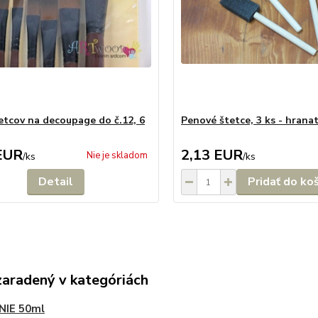
etcov na decoupage do č.12, 6
Penové štetce, 3 ks - hrana
EUR
2,13 EUR
Nie je skladom
/
ks
/
ks
Detail
Pridať do ko
zaradený v kategóriách
NIE 50ml