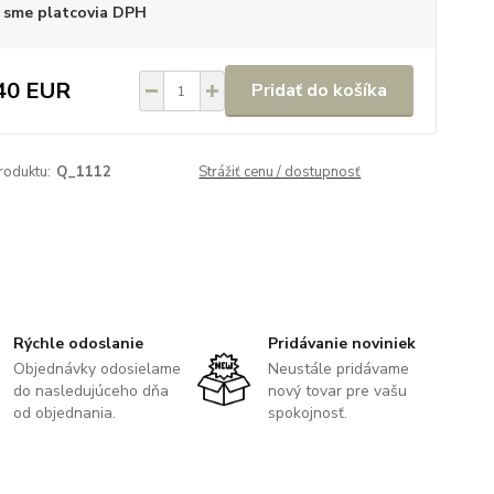
 sme platcovia DPH
40 EUR
Pridať do košíka
roduktu:
Q_1112
Strážiť cenu / dostupnosť
Rýchle odoslanie
Pridávanie noviniek
Objednávky odosielame
Neustále pridávame
do nasledujúceho dňa
nový tovar pre vašu
od objednania.
spokojnosť.