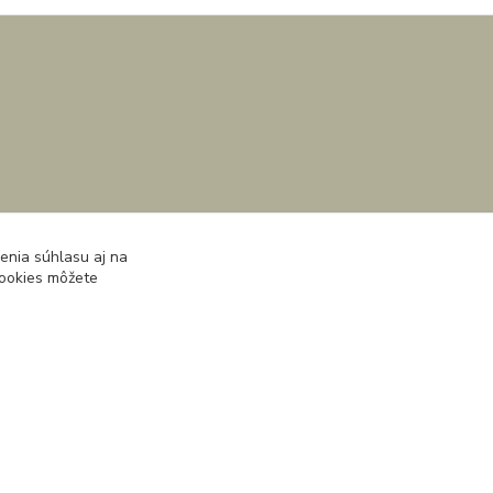
enia súhlasu aj na
cookies môžete
Vytvorené na
Eshop-rychlo.sk