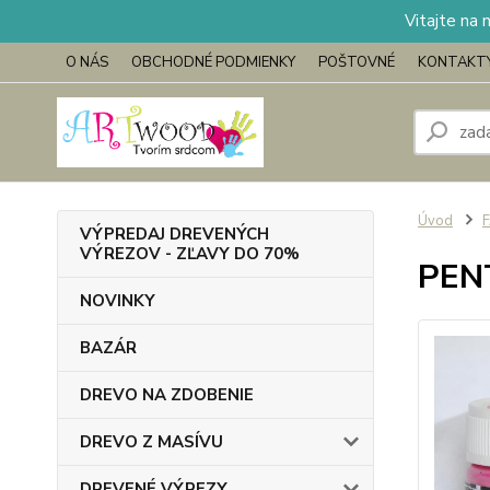
Vitajte na 
O NÁS
OBCHODNÉ PODMIENKY
POŠTOVNÉ
KONTAKT
Úvod
VÝPREDAJ DREVENÝCH
VÝREZOV - ZĽAVY DO 70%
PENT
NOVINKY
BAZÁR
DREVO NA ZDOBENIE
DREVO Z MASÍVU
DREVENÉ VÝREZY