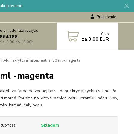
nakupovanie.
Prihlásenie
e si rady? Zavolajte.
0
ks
864188
za
0,00 EUR
 pia. 9,00 do 16,00h
TART akrylová farba, matná, 50 ml -magenta
 ml -magenta
akrylová farba na vodnej báze, dobre krycia, rýchlo schne. Po
í matná. Použitie na: drevo, papier, kožu, keramiku, sádru, kov,
yrén, kameň.
celý popis
tupnosť
Skladom