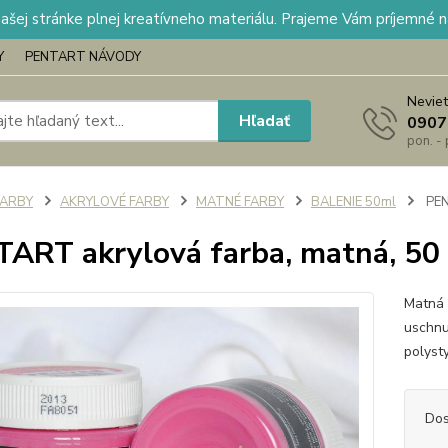
našej stránke plnej kreatívneho materiálu. Prajeme Vám príjemné 
Y
PENTART NÁVODY
Neviet
Hľadať
0907
pon. -
FARBY
AKRYLOVÉ FARBY
MATNÉ FARBY
BALENIE 50ml
PEN
ART akrylová farba, matná, 50
Matná 
uschnut
polyst
Dos