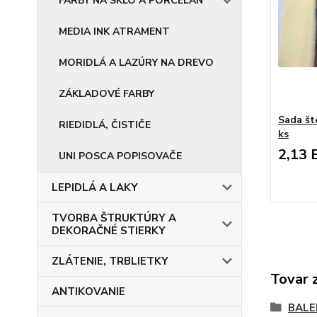
FARBY NA SKLO A PORCELÁN
MEDIA INK ATRAMENT
MORIDLÁ A LAZÚRY NA DREVO
ZÁKLADOVÉ FARBY
Sada št
RIEDIDLÁ, ČISTIČE
ks
2,13 
UNI POSCA POPISOVAČE
LEPIDLÁ A LAKY
TVORBA ŠTRUKTÚRY A
DEKORAČNÉ STIERKY
ZLÁTENIE, TRBLIETKY
Tovar 
ANTIKOVANIE
BALE