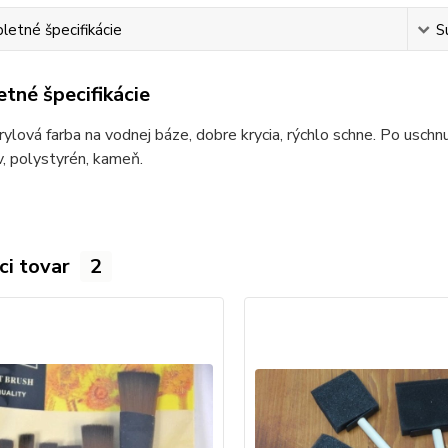
etné špecifikácie
S
tné špecifikácie
ylová farba na vodnej báze, dobre krycia, rýchlo schne. Po uschnut
v, polystyrén, kameň.
ci tovar
2