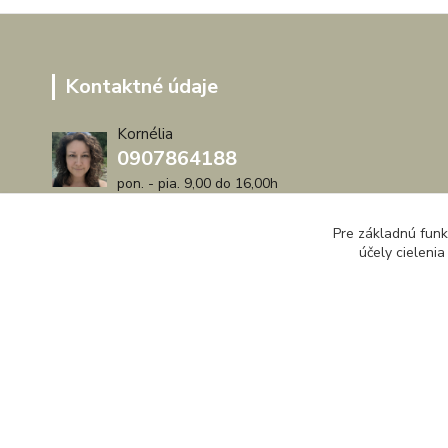
Kontaktné údaje
Kornélia
0907864188
pon. - pia. 9,00 do 16,00h
artwood.nelly@gmail.com
Pre základnú funk
účely cieleni